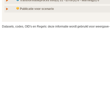
Transformatieproces Info(s) 31 - Error(s) 6 - Warning(s) 0
BL
ja
CD
ja
Publicatie voor scenario
CD.SDTC
ja
CE
ja
CR
ja
CS
ja
Datasets, codes, OID's en Regels: deze informatie wordt gebruikt voor weergave-
CS.LANG
ja
CV
ja
ED
ja
EN
ja
ENXP
ja
II
ja
II.NL.AGB
ja
II.NL.BIG
ja
II.NL.BSN
ja
II.NL.URA
ja
II.NL.UZI
ja
INT
ja
INT.NONNEG
ja
IVL_PQ
ja
ERROR
IVL_TS
ja
ERROR
ON
ja