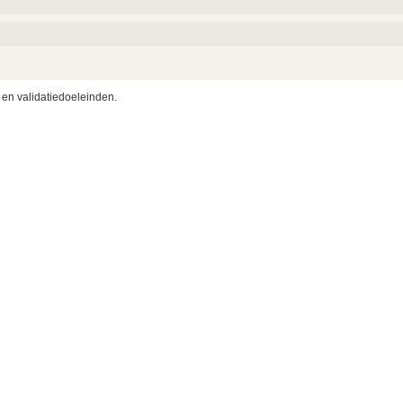
1x
28x
1x
102x
2x
29x
 en validatiedoeleinden.
1x
11x
21x
1x
29x
117x
5x
1x
1x
5x
2x
1x
1x
4x
30x
6x