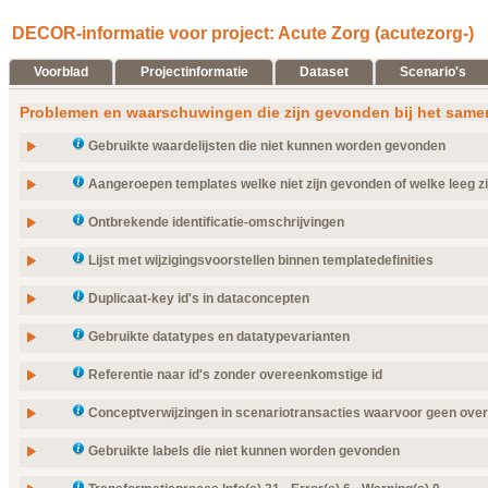
DECOR-informatie voor project: Acute Zorg (acutezorg-)
Voorblad
Projectinformatie
Dataset
Scenario's
Problemen en waarschuwingen die zijn gevonden bij het same
Gebruikte waardelijsten die niet kunnen worden gevonden
Info: Alle gerefereerde waardelijsten zijn gevonden.
Aangeroepen templates welke niet zijn gevonden of welke leeg zi
Info: Alle ingevoegde templates hebben een bijbehorend niet-leeg template
Ontbrekende identificatie-omschrijvingen
Info: Er zijn geen ontbrekende omschrijvingen in de aanduidingen.
Lijst met wijzigingsvoorstellen binnen templatedefinities
Info: Er zijn geen problemen gedocumenteerd in de templates.
Duplicaat-key id's in dataconcepten
Info: Er zijn geen duplicaat-id's binnen de dataconcepten.
Gebruikte datatypes en datatypevarianten
Referentie naar id's zonder overeenkomstige id
Datatype / variant
gedefinieerd
AD
ja
Info: Er zijn geen referenties naar id's zonder overeenkomstige id-omschrijv
Conceptverwijzingen in scenariotransacties waarvoor geen over
AD.NL
ja
ADXP
Info: Alle conceptverwijzingen in aan transacties gekoppelde templates zij
ja
Gebruikte labels die niet kunnen worden gevonden
ANY
ja
Info: Alle gebruikte labels zijn gedefinieerd.