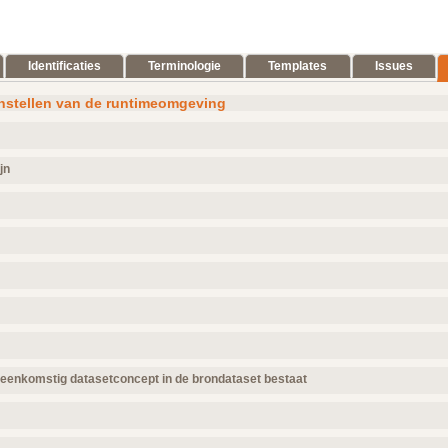
Identificaties
Terminologie
Templates
Issues
nstellen van de runtimeomgeving
jn
.
gebruikt
15x
ing.
eenkomstig datasetconcept in de brondataset bestaat
3x
n gevonden in de brondataset
6x
1x