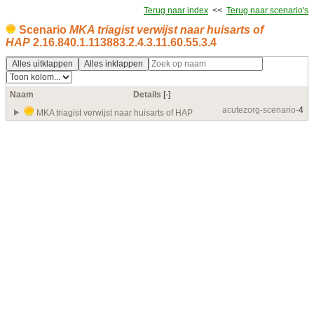
Terug naar index
<<
Terug naar scenario's
Scenario
MKA triagist verwijst naar huisarts of
HAP
2.16.840.1.113883.2.4.3.11.60.55.3.4
Alles uitklappen
Alles inklappen
Naam
Details
[‑]
acutezorg-scenario-
4
MKA triagist verwijst naar huisarts of HAP