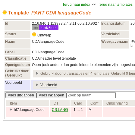
Terug naar index
<<
Terug naar templates
Template
PART CDA languageCode
Id
2.16.840.1.113883.2.4.3.11.60.2.10.9027
Ingangsdatum
20
ref
nictiz3bbr-
Status
Versielabel
Ontwerp
Naam
CDAlanguageCode
Weergavenaam
PA
la
Label
CDAlanguageCode
Classificatie
CDA header level template
Open/gesloten
Open (ook andere dan gedefinieerde elementen zijn toegestaa
Gebruikt door
Gebruikt door 0 transacties en 4 templates, Gebruikt 0 te
/ Gebruikt
Voorbeeld
Voorbeeld
Alles uitklappen
Alles inklappen
Item
DT
Card
Conf
Omschrijving
hl7:languageCode
CS.LANG
1 … 1
M