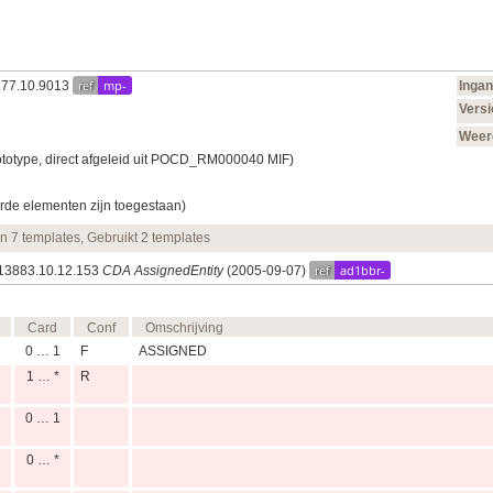
ref
mp-
0.77.10.9013
Inga
Versi
Weer
ototype, direct afgeleid uit POCD_RM000040 MIF)
rde elementen zijn toegestaan)
en 7 templates, Gebruikt 2 templates
ref
ad1bbr-
.113883.10.12.153
CDA AssignedEntity
(2005‑09‑07)
Card
Conf
Omschrijving
0 … 1
F
ASSIGNED
1 … *
R
0 … 1
0 … *