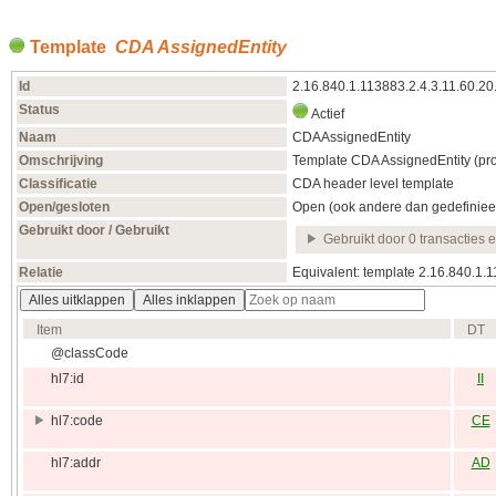
Template
CDA AssignedEntity
Id
2.16.840.1.113883.2.4.3.11.60.2
Status
Actief
Naam
CDAAssignedEntity
Omschrijving
Template CDA AssignedEntity (pr
Classificatie
CDA header level template
Open/gesloten
Open (ook andere dan gedefiniee
Gebruikt door / Gebruikt
Gebruikt door 0 transacties 
Relatie
Equivalent: template 2.16.840.1
Alles uitklappen
Alles inklappen
Item
DT
@classCode
hl7:id
II
hl7:code
CE
hl7:addr
AD