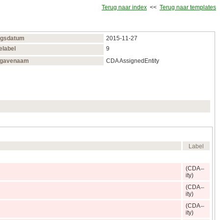
Terug naar index
<<
Terug naar templates
ngsdatum
2015‑11‑27
elabel
9
gavenaam
CDA AssignedEntity
Label
(CDA
ity)
(CDA
ity)
(CDA
ity)