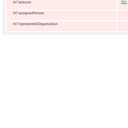
hl7:telecom
TEL
hl7:assignedPerson
hl7:representedOrganization