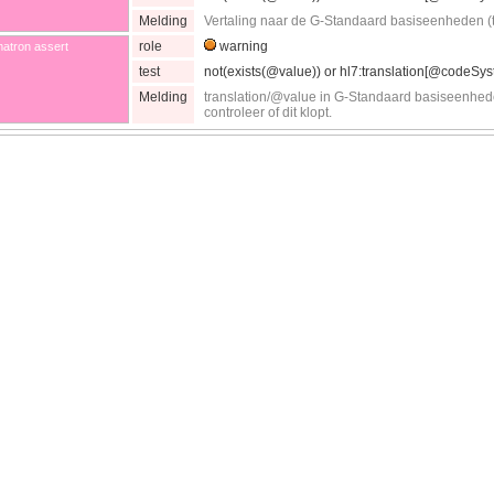
Melding
Vertaling naar de G-Standaard basiseenheden (ta
role
warning
atron assert
test
not(exists(@value)) or hl7:translation[@codeSy
Melding
translation/@value in G-Standaard basiseenhede
controleer of dit klopt.