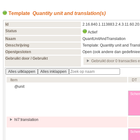
Template
Quantity unit and translation(s)
Id
2.16.840.1.113883.2.4.3.11.60.2
Status
Actief
Naam
QuantUnitAndTranslation
Omschrijving
Template: Quantity unit and Transl
Open/gesloten
Open (ook andere dan gedefiniee
Gebruikt door / Gebruikt
Gebruikt door 0 transacties 
Alles uitklappen
Alles inklappen
Item
DT
@unit
Schem
hl7:translation
Schem