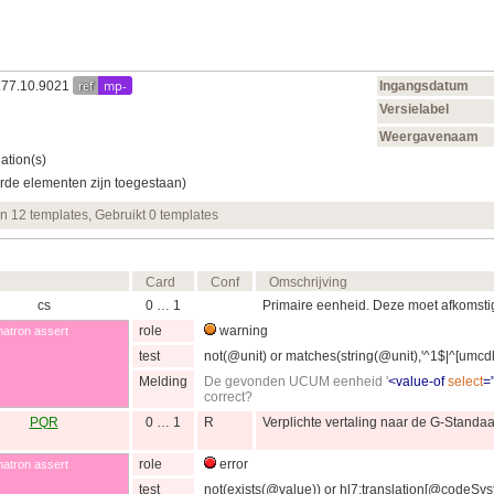
ref
mp-
0.77.10.9021
Ingangsdatum
Versielabel
Weergavenaam
ation(s)
rde elementen zijn toegestaan)
en 12 templates, Gebruikt 0 templates
Card
Conf
Omschrijving
cs
0 … 1
Primaire eenheid. Deze moet afkomstig
role
warning
atron assert
test
not(@unit) or matches(string(@unit),'^1$|^[umcdk]?
Melding
De gevonden UCUM eenheid '
<
value-of
select
=
correct?
PQR
0 … 1
R
Verplichte vertaling naar de G-Standa
role
error
atron assert
test
not(exists(@value)) or hl7:translation[@codeSys