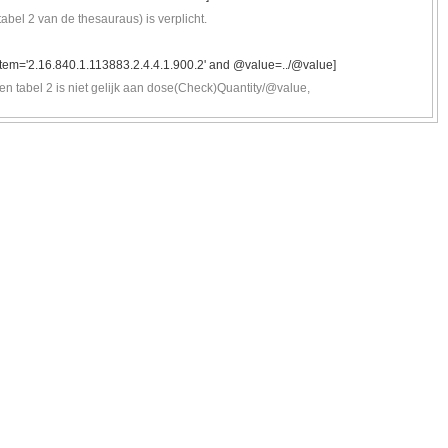
bel 2 van de thesauraus) is verplicht.
stem='2.16.840.1.113883.2.4.4.1.900.2' and @value=../@value]
n tabel 2 is niet gelijk aan dose(Check)Quantity/@value,