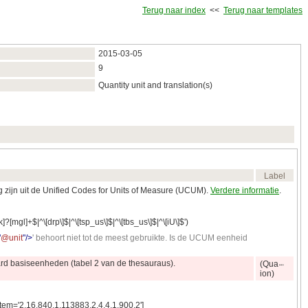
Terug naar index
<<
Terug naar templates
2015‑03‑05
9
Quantity unit and translation(s)
Label
 zijn uit de Unified Codes for Units of Measure (UCUM).
Verdere informatie
.
[mgl]+$|^\[drp\]$|^\[tsp_us\]$|^\[tbs_us\]$|^\[iU\]$')
"
@unit
"
/
>
' behoort niet tot de meest gebruikte. Is de UCUM eenheid
ard basiseenheden (tabel 2 van de thesauraus).
(Qua
ion)
tem='2.16.840.1.113883.2.4.4.1.900.2']