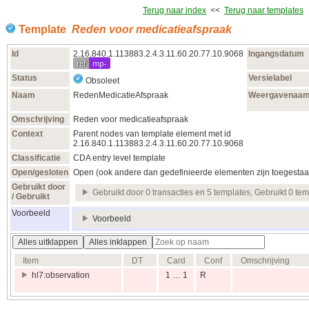
Terug naar index
<<
Terug naar templates
Template
Reden voor medicatieafspraak
Id
2.16.840.1.113883.2.4.3.11.60.20.77.10.9068
Ingangsdatum
ref
mp-
Status
Versielabel
Obsoleet
Naam
RedenMedicatieAfspraak
Weergavenaa
Omschrijving
Reden voor medicatieafspraak
Context
Parent nodes van template element met id
2.16.840.1.113883.2.4.3.11.60.20.77.10.9068
Classificatie
CDA entry level template
Open/gesloten
Open (ook andere dan gedefinieerde elementen zijn toegestaa
Gebruikt door
Gebruikt door 0 transacties en 5 templates, Gebruikt 0 te
/ Gebruikt
Voorbeeld
Voorbeeld
Alles uitklappen
Alles inklappen
Item
DT
Card
Conf
Omschrijving
hl7:observation
1 … 1
R