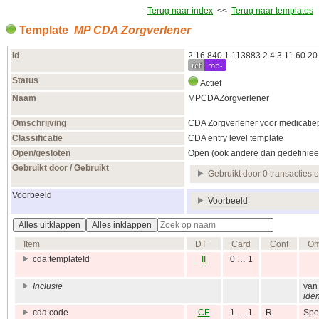
Terug naar index
<<
Terug naar templates
Template
MP CDA Zorgverlener
Id
2.16.840.1.113883.2.4.3.11.60.20
ref
mp-
Status
Actief
Naam
MPCDAZorgverlener
Omschrijving
CDA Zorgverlener voor medicatie
Classificatie
CDA entry level template
Open/gesloten
Open (ook andere dan gedefiniee
Gebruikt door / Gebruikt
Gebruikt door 0 transacties 
Voorbeeld
Voorbeeld
Alles uitklappen
Alles inklappen
Item
DT
Card
Conf
Om
cda:templateId
II
0 … 1
Inclusie
va
iden
cda:code
CE
1 … 1
R
Spe