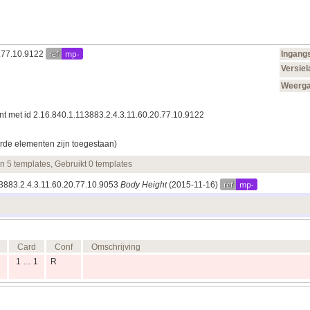
ref
mp-
0.77.10.9122
Ingang
Versiel
Weerg
t met id 2.16.840.1.113883.2.4.3.11.60.20.77.10.9122
rde elementen zijn toegestaan)
en 5 templates, Gebruikt 0 templates
ref
mp-
13883.2.4.3.11.60.20.77.10.9053
Body Height
(2015‑11‑16)
Card
Conf
Omschrijving
1 … 1
R