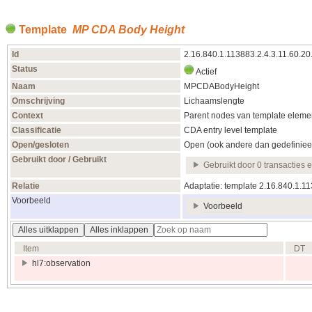
Template
MP CDA Body Height
Id
2.16.840.1.113883.2.4.3.11.60.2
Status
Actief
Naam
MPCDABodyHeight
Omschrijving
Lichaamslengte
Context
Parent nodes van template elemen
Classificatie
CDA entry level template
Open/gesloten
Open (ook andere dan gedefiniee
Gebruikt door / Gebruikt
Gebruikt door 0 transacties 
Relatie
Adaptatie: template 2.16.840.1.1
Voorbeeld
Voorbeeld
Alles uitklappen
Alles inklappen
Item
DT
hl7:observation