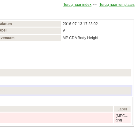
Terug naar index
<<
Terug naar templates
sdatum
2016‑07‑13 17:23:02
abel
9
avenaam
MP CDA Body Height
Label
(MPC
ght)