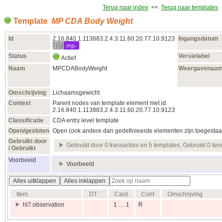
Terug naar index
<<
Terug naar templates
Template
MP CDA Body Weight
Id
2.16.840.1.113883.2.4.3.11.60.20.77.10.9123
Ingangsdatum
ref
mp-
Status
Versielabel
Actief
Naam
MPCDABodyWeight
Weergavenaa
Omschrijving
Lichaamsgewicht
Context
Parent nodes van template element met id
2.16.840.1.113883.2.4.3.11.60.20.77.10.9123
Classificatie
CDA entry level template
Open/gesloten
Open (ook andere dan gedefinieerde elementen zijn toegestaa
Gebruikt door
Gebruikt door 0 transacties en 5 templates, Gebruikt 0 te
/ Gebruikt
Voorbeeld
Voorbeeld
Alles uitklappen
Alles inklappen
Item
DT
Card
Conf
Omschrijving
hl7:observation
1 … 1
R