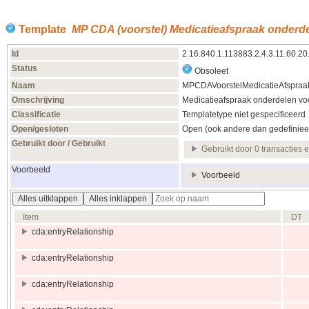
Template
MP CDA (voorstel) Medicatieafspraak onderde
Id
2.16.840.1.113883.2.4.3.11.60.2
Status
Obsoleet
Naam
MPCDAVoorstelMedicatieAfspraa
Omschrijving
Medicatieafspraak onderdelen voo
Classificatie
Templatetype niet gespecificeerd
Open/gesloten
Open (ook andere dan gedefiniee
Gebruikt door / Gebruikt
Gebruikt door 0 transacties 
Voorbeeld
Voorbeeld
Alles uitklappen
Alles inklappen
Item
DT
cda:entryRelationship
cda:entryRelationship
cda:entryRelationship