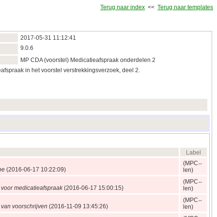
Terug naar index
<<
Terug naar templates
2017‑05‑31 11:12:41
9.0.6
MP CDA (voorstel) Medicatieafspraak onderdelen 2
spraak in het voorstel verstrekkingsverzoek, deel 2.
Label
(MPC
pe
(2016‑06‑17 10:22:09)
len)
(MPC
voor medicatieafspraak
(2016‑06‑17 15:00:15)
len)
(MPC
van voorschrijven
(2016‑11‑09 13:45:26)
len)