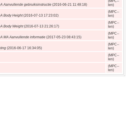
(MPC
 Aanvullende gebruiksinstructie
(2016‑06‑21 11:48:18)
len)
(MPC
A Body Height
(2016‑07‑13 17:23:02)
len)
(MPC
A Body Weight
(2016‑07‑13 21:26:17)
len)
(MPC
 MA Aanvullende informatie
(2017‑05‑23 08:43:15)
len)
(MPC
ting
(2016‑06‑17 16:34:05)
len)
(MPC
len)
(MPC
len)