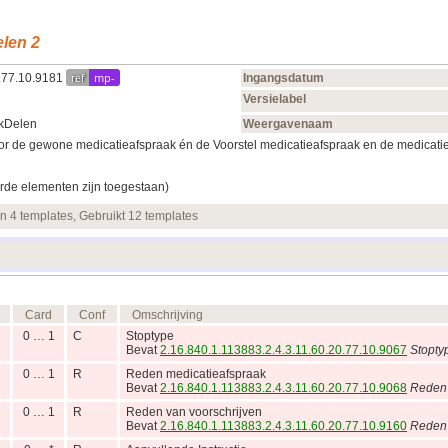
len 2
ref
mp-
0.77.10.9181
Ingangsdatum
Versielabel
kDelen
Weergavenaam
r de gewone medicatieafspraak én de Voorstel medicatieafspraak en de medicatieaf
rde elementen zijn toegestaan)
en 4 templates, Gebruikt 12 templates
Card
Conf
Omschrijving
0 … 1
C
Stoptype
Bevat
2.16.840.1.113883.2.4.3.11.60.20.77.10.9067
Stopty
0 … 1
R
Reden medicatieafspraak
Bevat
2.16.840.1.113883.2.4.3.11.60.20.77.10.9068
Reden 
0 … 1
R
Reden van voorschrijven
Bevat
2.16.840.1.113883.2.4.3.11.60.20.77.10.9160
Reden 