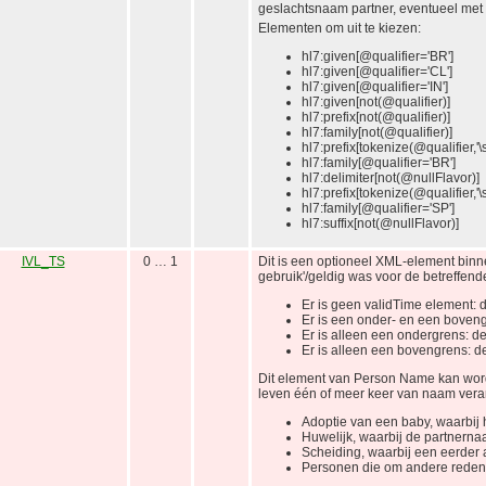
geslachtsnaam partner, eventueel met
Elementen om uit te kiezen:
hl7:given[@qualifier='BR']
hl7:given[@qualifier='CL']
hl7:given[@qualifier='IN']
hl7:given[not(@qualifier)]
hl7:prefix[not(@qualifier)]
hl7:family[not(@qualifier)]
hl7:prefix[tokenize(@qualifier,'\s
hl7:family[@qualifier='BR']
hl7:delimiter[not(@nullFlavor)]
hl7:prefix[tokenize(@qualifier,'\s
hl7:family[@qualifier='SP']
hl7:suffix[not(@nullFlavor)]
IVL_TS
0 … 1
Dit is een optioneel XML-element bin
gebruik'/geldig was voor de betreffend
Er is geen validTime element: d
Er is een onder- en een boven
Er is alleen een ondergrens: d
Er is alleen een bovengrens: 
Dit element van Person Name kan wor
leven één of meer keer van naam verand
Adoptie van een baby, waarbij 
Huwelijk, waarbij de partner
Scheiding, waarbij een eerder
Personen die om andere reden