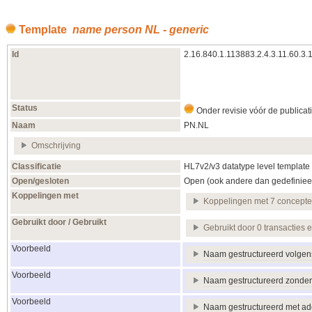
Template
name person NL - generic
Id
2.16.840.1.113883.2.4.3.11.60.3.
Status
Onder revisie vóór de publicat
Naam
PN.NL
Omschrijving
Classificatie
HL7v2/v3 datatype level template
Open/gesloten
Open (ook andere dan gedefiniee
Koppelingen met
Koppelingen met 7 concept
Gebruikt door / Gebruikt
Gebruikt door 0 transacties 
Voorbeeld
Naam gestructureerd volge
Voorbeeld
Naam gestructureerd zonder
Voorbeeld
Naam gestructureerd met ade