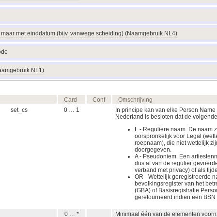
aar met einddatum (bijv. vanwege scheiding) (Naamgebruik NL4)
ode
aamgebruik NL1)
Card
Conf
Omschrijving
set_cs
0 … 1
In principe kan van elke Person Name
Nederland is besloten dat de volgen
L - Reguliere naam. De naam zoa
oorspronkelijk voor Legal (wett
roepnaam), die niet wettelijk z
doorgegeven.
A - Pseudoniem. Een artiestenna
dus af van de regulier gevoerd
verband met privacy) of als tij
OR - Wettelijk geregistreerde
bevolkingsregister van het betr
(GBA) of Basisregistratie Perso
geretourneerd indien een BSN 
0 … *
Minimaal één van de elementen voorna