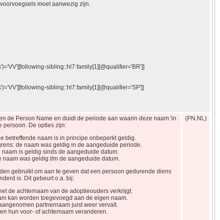
 voorvoegsels moet aanwezig zijn.
')='VV'][following-sibling::hl7:family[1][@qualifier='BR']]
')='VV'][following-sibling::hl7:family[1][@qualifier='SP']]
nen de Person Name en duidt de periode aan waarin deze naam 'in
(PN.NL)
e persoon. De opties zijn:
e betreffende naam is in principe onbeperkt geldig.
grens: de naam was geldig in de aangeduide periode.
e naam is geldig sinds de aangeduide datum.
de naam was geldig t/m de aangeduide datum.
den gebruikt om aan te geven dat een persoon gedurende diens
erd is. Dit gebeurt o.a. bij:
het de achternaam van de adoptieouders verkrijgt.
naam kan worden toegevoegd aan de eigen naam.
 aangenomen partnernaam juist weer vervalt.
en hun voor- of achternaam veranderen.