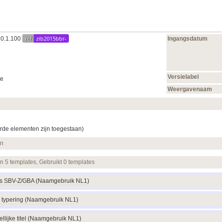
ref
zib2015bbr-
10.1.100
Ingangsdatum
Versielabel
ie
Weergavenaam
rde elementen zijn toegestaan)
en
en 5 templates, Gebruikt 0 templates
ns SBV-Z/GBA (Naamgebruik NL1)
 typering (Naamgebruik NL1)
llijke titel (Naamgebruik NL1)