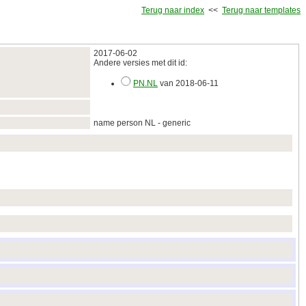
Terug naar index
<<
Terug naar templates
2017‑06‑02
Andere versies met dit id:
PN.NL
van 2018‑06‑11
name person NL - generic