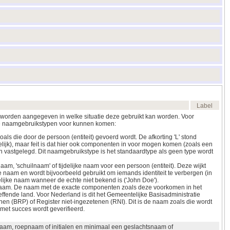
Label
 worden aangegeven in welke situatie deze gebruikt kan worden. Voor
de naamgebruikstypen voor kunnen komen:
ls die door de persoon (entiteit) gevoerd wordt. De afkorting 'L' stond
elijk), maar feit is dat hier ook componenten in voor mogen komen (zoals een
ijn vastgelegd. Dit naamgebruikstype is het standaardtype als geen type wordt
am, 'schuilnaam' of tijdelijke naam voor een persoon (entiteit). Deze wijkt
e naam en wordt bijvoorbeeld gebruikt om iemands identiteit te verbergen (in
delijke naam wanneer de echte niet bekend is ('John Doe').
 naam. De naam met de exacte componenten zoals deze voorkomen in het
effende land. Voor Nederland is dit het Gemeentelijke Basisadministratie
nen (BRP) of Register niet-ingezetenen (RNI). Dit is de naam zoals die wordt
met succes wordt geverifieerd.
am, roepnaam of initialen en minimaal een geslachtsnaam of