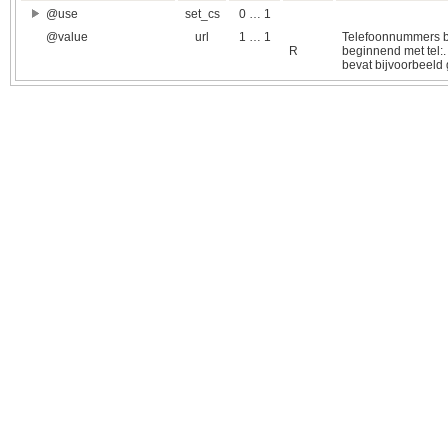
@use
set_cs
0 … 1
@value
url
1 … 1
Telefoonnummers be
R
beginnend met tel:. 
bevat bijvoorbeeld 