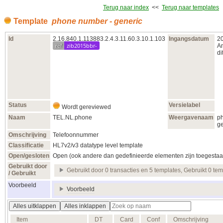
Terug naar index
<<
Terug naar templates
Template
phone number - generic
Id
2.16.840.1.113883.2.4.3.11.60.3.10.1.103
Ingangsdatum
2
ref
zib2015bbr-
An
di
Status
Versielabel
Wordt gereviewed
Naam
TEL.NL.phone
Weergavenaam
p
ge
Omschrijving
Telefoonnummer
Classificatie
HL7v2/v3 datatype level template
Open/gesloten
Open (ook andere dan gedefinieerde elementen zijn toegestaa
Gebruikt door
Gebruikt door 0 transacties en 5 templates, Gebruikt 0 te
/ Gebruikt
Voorbeeld
Voorbeeld
Alles uitklappen
Alles inklappen
Item
DT
Card
Conf
Omschrijving