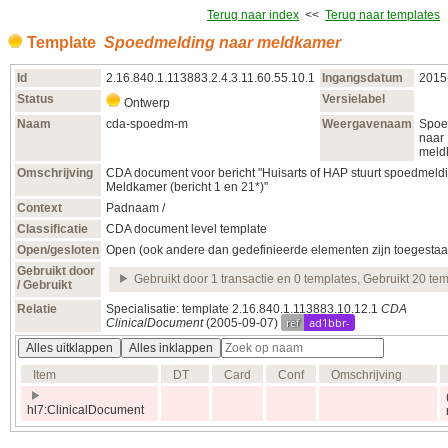
Terug naar index
<<
Terug naar templates
Template
Spoedmelding naar meldkamer
Id
2.16.840.1.113883.2.4.3.11.60.55.10.1
Ingangsdatum
2015
Status
Versielabel
Ontwerp
Naam
cda-spoedm-m
Weergavenaam
Spoe
naar
meld
Omschrijving
CDA document voor bericht "Huisarts of HAP stuurt spoedmeld
Meldkamer (bericht 1 en 21*)"
Context
Padnaam /
Classificatie
CDA document level template
Open/gesloten
Open (ook andere dan gedefinieerde elementen zijn toegestaa
Gebruikt door
Gebruikt door 1 transactie en 0 templates, Gebruikt 20 te
/ Gebruikt
Relatie
Specialisatie: template 2.16.840.1.113883.10.12.1
CDA
ref
ad1bbr-
ClinicalDocument
(2005‑09‑07)
Alles uitklappen
Alles inklappen
Item
DT
Card
Conf
Omschrijving
hl7:ClinicalDocument