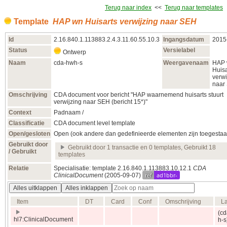
Terug naar index
<<
Terug naar templates
Template
HAP wn Huisarts verwijzing naar SEH
Id
2.16.840.1.113883.2.4.3.11.60.55.10.3
Ingangsdatum
2015
Status
Versielabel
Ontwerp
Naam
cda-hwh-s
Weergavenaam
HAP
Huisa
verwi
naar
Omschrijving
CDA document voor bericht "HAP waarnemend huisarts stuurt
verwijzing naar SEH (bericht 15*)"
Context
Padnaam /
Classificatie
CDA document level template
Open/gesloten
Open (ook andere dan gedefinieerde elementen zijn toegestaa
Gebruikt door
Gebruikt door 1 transactie en 0 templates, Gebruikt 18
/ Gebruikt
templates
Relatie
Specialisatie: template 2.16.840.1.113883.10.12.1
CDA
ref
ad1bbr-
ClinicalDocument
(2005‑09‑07)
Alles uitklappen
Alles inklappen
Item
DT
Card
Conf
Omschrijving
L
(cd
hl7:ClinicalDocument
h-s