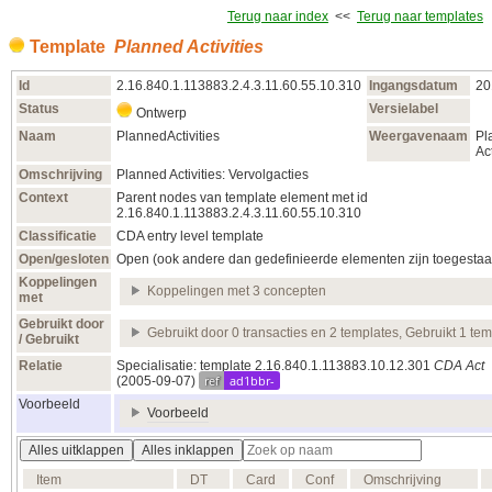
Terug naar index
<<
Terug naar templates
Template
Planned Activities
Id
2.16.840.1.113883.2.4.3.11.60.55.10.310
Ingangsdatum
20
Status
Versielabel
Ontwerp
Naam
PlannedActivities
Weergavenaam
Pl
Act
Omschrijving
Planned Activities: Vervolgacties
Context
Parent nodes van template element met id
2.16.840.1.113883.2.4.3.11.60.55.10.310
Classificatie
CDA entry level template
Open/gesloten
Open (ook andere dan gedefinieerde elementen zijn toegestaa
Koppelingen
Koppelingen met 3 concepten
met
Gebruikt door
Gebruikt door 0 transacties en 2 templates, Gebruikt 1 tem
/ Gebruikt
Relatie
Specialisatie: template 2.16.840.1.113883.10.12.301
CDA Act
ref
ad1bbr-
(2005‑09‑07)
Voorbeeld
Voorbeeld
Alles uitklappen
Alles inklappen
Item
DT
Card
Conf
Omschrijving