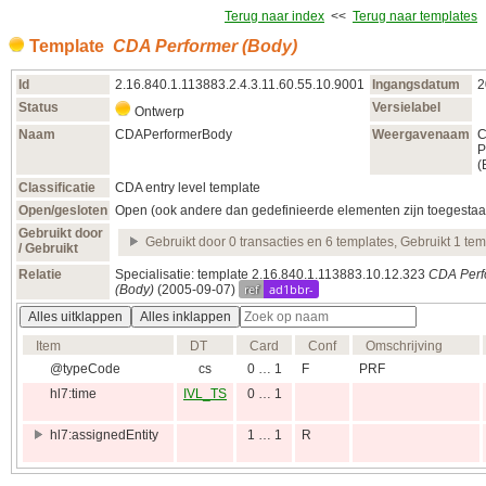
Terug naar index
<<
Terug naar templates
Template
CDA Performer (Body)
Id
2.16.840.1.113883.2.4.3.11.60.55.10.9001
Ingangsdatum
2
Status
Versielabel
Ontwerp
Naam
CDAPerformerBody
Weergavenaam
P
(
Classificatie
CDA entry level template
Open/gesloten
Open (ook andere dan gedefinieerde elementen zijn toegestaa
Gebruikt door
Gebruikt door 0 transacties en 6 templates, Gebruikt 1 tem
/ Gebruikt
Relatie
Specialisatie: template 2.16.840.1.113883.10.12.323
CDA Perf
ref
ad1bbr-
(Body)
(2005‑09‑07)
Alles uitklappen
Alles inklappen
Item
DT
Card
Conf
Omschrijving
@typeCode
cs
0 … 1
F
PRF
hl7:time
IVL_TS
0 … 1
hl7:assignedEntity
1 … 1
R