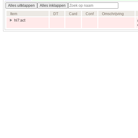
Alles uitklappen
Alles inklappen
Item
DT
Card
Conf
Omschrijving
hl7:act