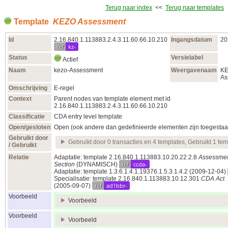
Terug naar index
<<
Terug naar templates
Template
KEZO Assessment
Id
2.16.840.1.113883.2.4.3.11.60.66.10.210
Ingangsdatum
20
ref
kz-
Status
Versielabel
Actief
Naam
kezo-Assessment
Weergavenaam
K
As
Omschrijving
E-regel
Context
Parent nodes van template element met id
2.16.840.1.113883.2.4.3.11.60.66.10.210
Classificatie
CDA entry level template
Open/gesloten
Open (ook andere dan gedefinieerde elementen zijn toegestaa
Gebruikt door
Gebruikt door 0 transacties en 4 templates, Gebruikt 1 tem
/ Gebruikt
Relatie
Adaptatie: template 2.16.840.1.113883.10.20.22.2.8
Assessme
ref
ccda-
Section
(DYNAMISCH)
Adaptatie: template 1.3.6.1.4.1.19376.1.5.3.1.4.2
(2009‑12‑04)
Specialisatie: template 2.16.840.1.113883.10.12.301
CDA Act
ref
ad1bbr-
(2005‑09‑07)
Voorbeeld
Voorbeeld
Voorbeeld
Voorbeeld