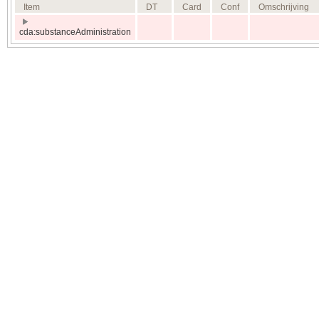
Item
DT
Card
Conf
Omschrijving
cda:substanceAdministration