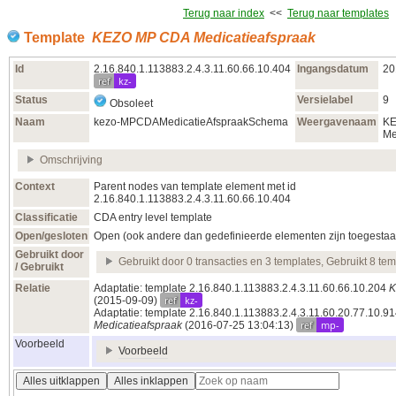
Terug naar index
<<
Terug naar templates
Template
KEZO MP CDA Medicatieafspraak
Id
2.16.840.1.113883.2.4.3.11.60.66.10.404
Ingangsdatum
20
ref
kz-
Status
Versielabel
9
Obsoleet
Naam
kezo-MPCDAMedicatieAfspraakSchema
Weergavenaam
KE
Me
Omschrijving
Context
Parent nodes van template element met id
2.16.840.1.113883.2.4.3.11.60.66.10.404
Classificatie
CDA entry level template
Open/gesloten
Open (ook andere dan gedefinieerde elementen zijn toegestaa
Gebruikt door
Gebruikt door 0 transacties en 3 templates, Gebruikt 8 te
/ Gebruikt
Relatie
Adaptatie: template 2.16.840.1.113883.2.4.3.11.60.66.10.204
K
ref
kz-
(2015‑09‑09)
Adaptatie: template 2.16.840.1.113883.2.4.3.11.60.20.77.10.9
ref
mp-
Medicatieafspraak
(2016‑07‑25 13:04:13)
Voorbeeld
Voorbeeld
Alles uitklappen
Alles inklappen