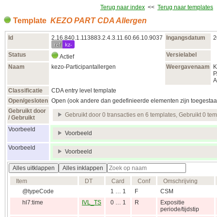
Terug naar index
<<
Terug naar templates
Template
KEZO PART CDA Allergen
Id
2.16.840.1.113883.2.4.3.11.60.66.10.9037
Ingangsdatum
2
ref
kz-
Status
Versielabel
Actief
Naam
kezo-Participantallergen
Weergavenaam
K
P
A
Classificatie
CDA entry level template
Open/gesloten
Open (ook andere dan gedefinieerde elementen zijn toegestaa
Gebruikt door
Gebruikt door 0 transacties en 6 templates, Gebruikt 0 te
/ Gebruikt
Voorbeeld
Voorbeeld
Voorbeeld
Voorbeeld
Alles uitklappen
Alles inklappen
Item
DT
Card
Conf
Omschrijving
@typeCode
1 … 1
F
CSM
hl7:time
IVL_TS
0 … 1
R
Expositie
periode/tijdstip