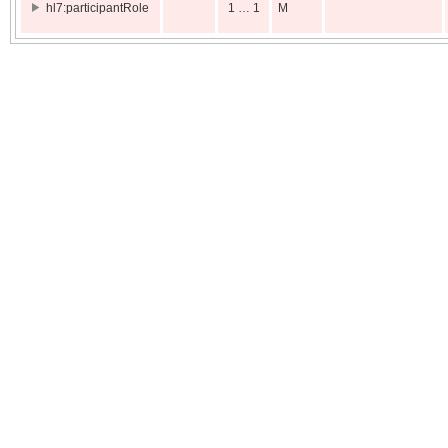
hl7:participantRole
1 … 1
M