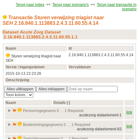
Terug naar index
<<
Terug naar scenario's
<<
Terug naar transactie in
scenario
Transactie
Sturen verwijzing triagist naar
SEH
2.16.840.1.113883.2.4.3.11.60.55.4.14
Dataset
Acute Zorg Dataset
2.16.840.1.113883.2.4.3.11.60.55.1.1
Naam
Id
2.16.840.1.113883.2.4.3.11.60.55.4.14
Sturen verwijzing triagist naar
SEH
Versie / ingangsdatum
Vervaldatum
2015‑10‑13 22:23:26
Omschrijving
Alles uitklappen
Alles inklappen
Naam
Details
[‑]
Persoonsgegevens 0 … 1 Required
link
acutezorg-dataelement-1
Bestemmingsgegevens 0 … 1 Required
link
acutezorg-dataelement-83
Toelichtingsgegevens 0 … 1 Required