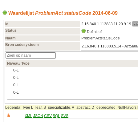
Waardelijst
ProblemAct statusCode
2014‑06‑09
ref
Id
2.16.840.1.113883.11.20.9.19
Status
Definitief
Naam
ProblemActstatusCode
Bron codesysteem
2.16.840.1.113883.5.14 -
ActStat
Niveau/ Type
0‑L
0‑L
0‑L
0‑L
Legenda: Type L=leaf, S=specializable, A=abstract, D=deprecated. NullFlavors k
XML
JSON
CSV
SQL
SVS