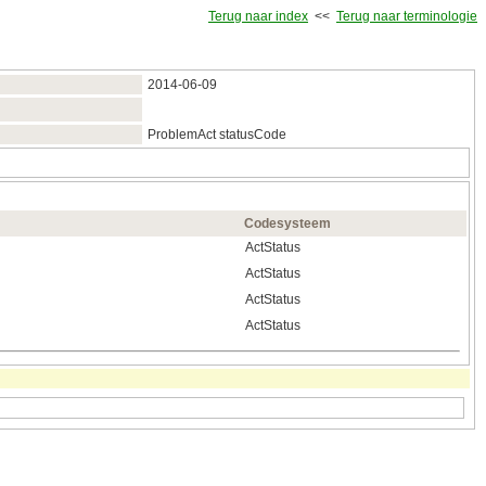
Terug naar index
<<
Terug naar terminologie
2014‑06‑09
ProblemAct statusCode
Codesysteem
ActStatus
ActStatus
ActStatus
ActStatus