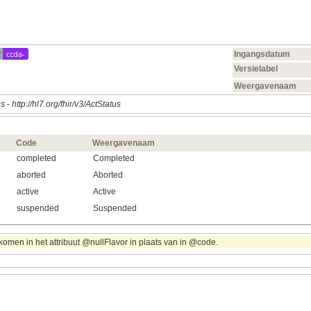
ccda-
Ingangsdatum
Versielabel
Weergavenaam
us
-
http://hl7.org/fhir/v3/ActStatus
Code
Weergavenaam
completed
Completed
aborted
Aborted
active
Active
suspended
Suspended
omen in het attribuut @nullFlavor in plaats van in @code.