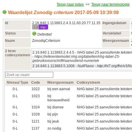
Terug naar index
<<
Terug naar terminologie
Waardelijst
Zonodig criterium
2017‑05‑09 10:39:08
Id
2.16.840.1.113883.2.4.3.11.60.20.77.11.35
Ingangsdatum
ref
mp-
Status
Versielabel
Definitief
Naam
ZonodigCriterium
Weergavenaam
2 bron
2.16.840.1.113883.2.4.4.5 -
NHG tabel 25 aanvullende tekste
codesystemen
-
https://referentiemodel.nhg.org/tabellen/nhg-tabel-25-
gebruiksvoorschrift#aanvullend-numeriek
2.16.840.1.113883.5.1008 -
NullFlavor
-
http://hl7.org/fhir/v3/N
Niveau/ Type
Code
Weergavenaam
Codesysteem
0‑L
1022
bij een aanval
NHG tabel 25 aanvullende tekste
0‑L
1023
bij
NHG tabel 25 aanvullende tekste
benauwdheid
0‑L
1024
bij diarree
NHG tabel 25 aanvullende tekste
0‑L
1028
bij pijn
NHG tabel 25 aanvullende tekste
0‑L
1121
bij jeuk
NHG tabel 25 aanvullende tekste
0‑L
1137
zo nodig
NHG tabel 25 aanvullende tekste