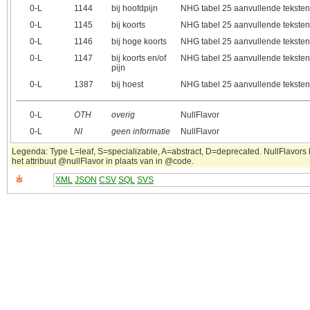
0‑L
1144
bij hoofdpijn
NHG tabel 25 aanvullende tekste
0‑L
1145
bij koorts
NHG tabel 25 aanvullende tekste
0‑L
1146
bij hoge koorts
NHG tabel 25 aanvullende tekste
0‑L
1147
bij koorts en/of
NHG tabel 25 aanvullende tekste
pijn
0‑L
1387
bij hoest
NHG tabel 25 aanvullende tekste
0‑L
OTH
overig
NullFlavor
0‑L
NI
geen informatie
NullFlavor
Legenda: Type L=leaf, S=specializable, A=abstract, D=deprecated. NullFlavors
het attribuut @nullFlavor in plaats van in @code.
XML
JSON
CSV
SQL
SVS