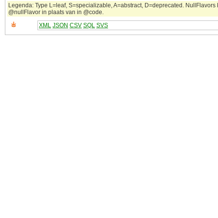
Legenda: Type L=leaf, S=specializable, A=abstract, D=deprecated. NullFlavors k
@nullFlavor in plaats van in @code.
XML
JSON
CSV
SQL
SVS