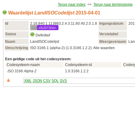
Terug naar index
<<
Terug naar terminologie
Waardelijst
LandISOCodelijst
2015‑04‑01
Id
2.16.840.1.113883.2.4.3.11.60.40.2.0.1.8
Ingangsdatum
201
ref
zib2015bbr-
Status
Versielabel
Definitief
Naam
LandISOCodelijst
Weergavenaam
Lan
Omschrijving
ISO 3166-1 (alpha-2) (1.0.3166.1.2.2): Alle waarden
Een geldige code uit het codesysteem:
Codesysteem-naam
Codesysteem-id
Codesy
ISO 3166 Alpha 2
1.0.3166.1.2.2
XML
JSON
CSV
SQL
SVS