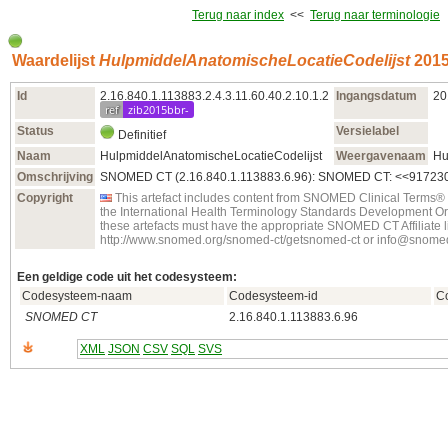
Terug naar index
<<
Terug naar terminologie
Waardelijst
HulpmiddelAnatomischeLocatieCodelijst
2015
Id
2.16.840.1.113883.2.4.3.11.60.40.2.10.1.2
Ingangsdatum
20
ref
zib2015bbr-
Status
Versielabel
Definitief
Naam
HulpmiddelAnatomischeLocatieCodelijst
Weergavenaam
Hu
Omschrijving
SNOMED CT (2.16.840.1.113883.6.96): SNOMED CT: <<91723000 
Copyright
This artefact includes content from SNOMED Clinical Terms®
the International Health Terminology Standards Development O
these artefacts must have the appropriate SNOMED CT Affiliate l
http://www.snomed.org/snomed-ct/getsnomed-ct or info@snomed
Een geldige code uit het codesysteem:
Codesysteem-naam
Codesysteem-id
C
SNOMED CT
2.16.840.1.113883.6.96
XML
JSON
CSV
SQL
SVS