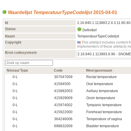
Waardelijst
TemperatuurTypeCodelijst
2015‑04‑01
Id
2.16.840.1.113883.2.4.3.11.60.40
Status
Definitief
Naam
TemperatuurTypeCodelijst
Copyright
This artefact includes conten
Implementers of these artefacts 
Bron codesysteem
2.16.840.1.113883.6.96 -
SNOME
Niveau/ Type
Code
Weergavenaam
0‑L
307047009
Rectal temperature
0‑L
41594500
Oral temperature
0‑L
415882003
Axillary temperature
0‑L
415929009
Groin temperature
0‑L
415974002
Tympanic temperature
0‑L
415922000
Forehead temperature
0‑L
364246006
Temperature of vagina
0‑L
698832009
Bladder temperature