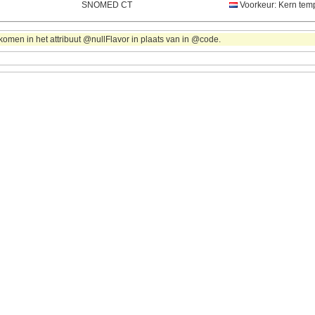
SNOMED CT
Voorkeur: Kern temp
omen in het attribuut @nullFlavor in plaats van in @code.