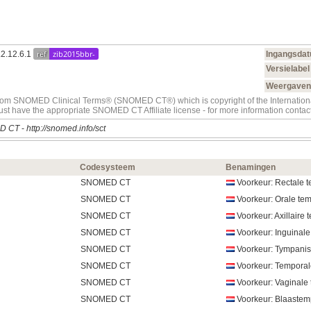
ref
zib2015bbr-
.2.12.6.1
Ingangsda
Versielabel
Weergave
t from SNOMED Clinical Terms® (SNOMED CT®) which is copyright of the Internati
must have the appropriate SNOMED CT Affiliate license - for more information con
D CT
-
http://snomed.info/sct
Codesysteem
Benamingen
SNOMED CT
Voorkeur: Rectale 
SNOMED CT
Voorkeur: Orale tem
SNOMED CT
Voorkeur: Axillaire 
SNOMED CT
Voorkeur: Inguinale 
SNOMED CT
Voorkeur: Tympanis
SNOMED CT
Voorkeur: Temporal
SNOMED CT
Voorkeur: Vaginale
SNOMED CT
Voorkeur: Blaastem