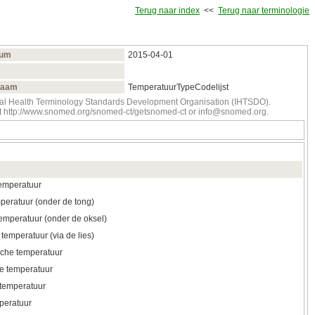
Terug naar index
<<
Terug naar terminologie
tum
2015‑04‑01
naam
TemperatuurTypeCodelijst
onal Health Terminology Standards Development Organisation (IHTSDO).
tact http://www.snomed.org/snomed-ct/getsnomed-ct or info@snomed.org.
temperatuur
peratuur (onder de tong)
temperatuur (onder de oksel)
temperatuur (via de lies)
che temperatuur
e temperatuur
 temperatuur
peratuur