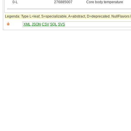
0‑L
276885007
Core body temperature
Legenda: Type L=leaf, S=specializable, A=abstract, D=deprecated. NullFlavors k
XML
JSON
CSV
SQL
SVS