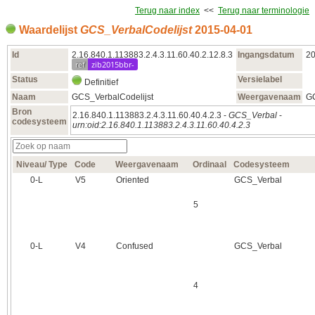
Terug naar index
<<
Terug naar terminologie
Waardelijst
GCS_VerbalCodelijst
2015‑04‑01
Id
2.16.840.1.113883.2.4.3.11.60.40.2.12.8.3
Ingangsdatum
20
ref
zib2015bbr-
Status
Versielabel
Definitief
Naam
GCS_VerbalCodelijst
Weergavenaam
GC
Bron
2.16.840.1.113883.2.4.3.11.60.40.4.2.3 -
GCS_Verbal
-
codesysteem
urn:oid:2.16.840.1.113883.2.4.3.11.60.40.4.2.3
Niveau/ Type
Code
Weergavenaam
Ordinaal
Codesysteem
0‑L
V5
Oriented
GCS_Verbal
5
0‑L
V4
Confused
GCS_Verbal
4