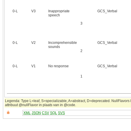
0‑L
V3
Inappropriate
GCS_Verbal
speech
3
0‑L
V2
Incomprehensible
GCS_Verbal
sounds
2
0‑L
V1
No response
GCS_Verbal
1
Legenda: Type L=leaf, S=specializable, A=abstract, D=deprecated. NullFlavors
attribuut @nullFlavor in plaats van in @code.
XML
JSON
CSV
SQL
SVS