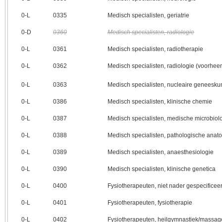
0‑L
0335
Medisch specialisten, geriatrie
0‑D
0360
Medisch specialisten, radiologie
0‑L
0361
Medisch specialisten, radiotherapie
0‑L
0362
Medisch specialisten, radiologie (voorhee
0‑L
0363
Medisch specialisten, nucleaire geneesk
0‑L
0386
Medisch specialisten, klinische chemie
0‑L
0387
Medisch specialisten, medische microbiol
0‑L
0388
Medisch specialisten, pathologische anat
0‑L
0389
Medisch specialisten, anaesthesiologie
0‑L
0390
Medisch specialisten, klinische genetica
0‑L
0400
Fysiotherapeuten, niet nader gespecificee
0‑L
0401
Fysiotherapeuten, fysiotherapie
0‑L
0402
Fysiotherapeuten, heilgymnastiek/massag