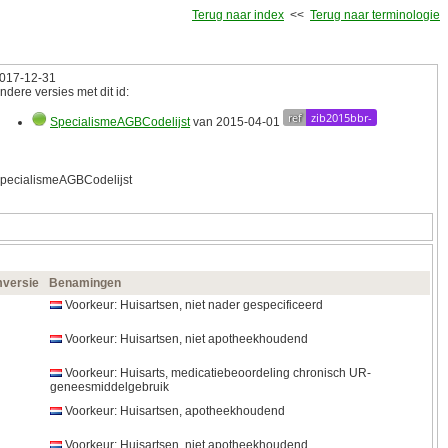
Terug naar index
<<
Terug naar terminologie
017‑12‑31
ndere versies met dit id:
ref
zib2015bbr-
SpecialismeAGBCodelijst
van 2015‑04‑01
pecialismeAGBCodelijst
versie
Benamingen
Voorkeur: Huisartsen, niet nader gespecificeerd
Voorkeur: Huisartsen, niet apotheekhoudend
Voorkeur: Huisarts, medicatiebeoordeling chronisch UR-
geneesmiddelgebruik
Voorkeur: Huisartsen, apotheekhoudend
Voorkeur: Huisartsen, niet apotheekhoudend,