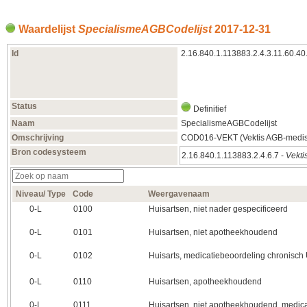
Waardelijst
SpecialismeAGBCodelijst
2017‑12‑31
Id
2.16.840.1.113883.2.4.3.11.60.40
Status
Definitief
Naam
SpecialismeAGBCodelijst
Omschrijving
COD016-VEKT (Vektis AGB-medisc
Bron codesysteem
2.16.840.1.113883.2.4.6.7 -
Vekti
Niveau/ Type
Code
Weergavenaam
0‑L
0100
Huisartsen, niet nader gespecificeerd
0‑L
0101
Huisartsen, niet apotheekhoudend
0‑L
0102
Huisarts, medicatiebeoordeling chronisc
0‑L
0110
Huisartsen, apotheekhoudend
0‑L
0111
Huisartsen, niet apotheekhoudend, medic