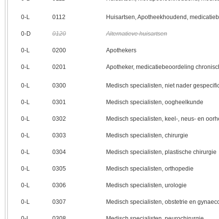
0‑L
0112
Huisartsen, Apotheekhoudend, medicatieb
0‑D
0120
Alternatieve huisartsen
0‑L
0200
Apothekers
0‑L
0201
Apotheker, medicatiebeoordeling chroni
0‑L
0300
Medisch specialisten, niet nader gespecifi
0‑L
0301
Medisch specialisten, oogheelkunde
0‑L
0302
Medisch specialisten, keel-, neus- en oor
0‑L
0303
Medisch specialisten, chirurgie
0‑L
0304
Medisch specialisten, plastische chirurgie
0‑L
0305
Medisch specialisten, orthopedie
0‑L
0306
Medisch specialisten, urologie
0‑L
0307
Medisch specialisten, obstetrie en gynaec
0‑L
0308
Medisch specialisten, neurochirurgie