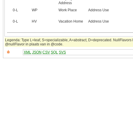
Address
0‑L
WP
Work Place
Address Use
0‑L
HV
Vacation Home
Address Use
Legenda: Type L=leaf, S=specializable, A=abstract, D=deprecated. NullFlavors k
@nullFlavor in plaats van in @code.
XML
JSON
CSV
SQL
SVS