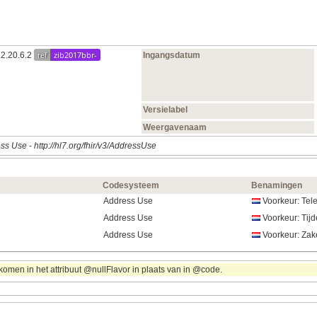
ref
zib2017bbr-
.2.20.6.2
Ingangsdatum
Versielabel
Weergavenaam
ss Use
-
http://hl7.org/fhir/v3/AddressUse
Codesysteem
Benamingen
Address Use
Voorkeur: Tel
Address Use
Voorkeur: Tijd
Address Use
Voorkeur: Zak
omen in het attribuut @nullFlavor in plaats van in @code.