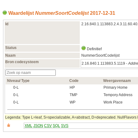
Waardelijst
NummerSoortCodelijst
2017‑12‑31
Id
2.16.840.1.113883.2.4.3.11.60.40
Status
Definitief
Naam
NummerSoortCodelijst
Bron codesysteem
2.16.840.1.113883.5.1119 -
Addre
Niveau/ Type
Code
Weergavenaam
0‑L
HP
Primary Home
0‑L
TMP
Tempory Address
0‑L
WP
Work Place
Legenda: Type L=leaf, S=specializable, A=abstract, D=deprecated. NullFlavors k
XML
JSON
CSV
SQL
SVS