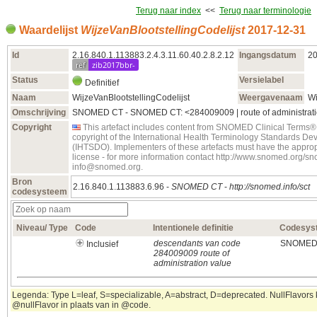
Terug naar index
<<
Terug naar terminologie
Waardelijst
WijzeVanBlootstellingCodelijst
2017‑12‑31
Id
2.16.840.1.113883.2.4.3.11.60.40.2.8.2.12
Ingangsdatum
20
ref
zib2017bbr-
Status
Versielabel
Definitief
Naam
WijzeVanBlootstellingCodelijst
Weergavenaam
Wi
Omschrijving
SNOMED CT - SNOMED CT: <284009009 | route of administrati
Copyright
This artefact includes content from SNOMED Clinical Term
copyright of the International Health Terminology Standards D
(IHTSDO). Implementers of these artefacts must have the appro
license - for more information contact http://www.snomed.org/s
info@snomed.org.
Bron
2.16.840.1.113883.6.96 -
SNOMED CT
-
http://snomed.info/sct
codesysteem
Niveau/ Type
Code
Intentionele definitie
Codesys
descendants van code
SNOMED
Inclusief
284009009 route of
administration value
Legenda: Type L=leaf, S=specializable, A=abstract, D=deprecated. NullFlavors k
@nullFlavor in plaats van in @code.