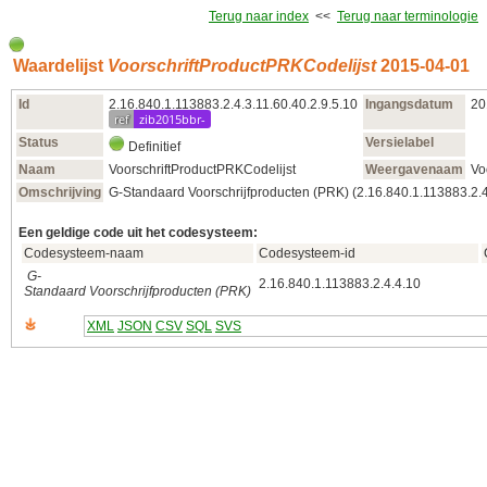
Terug naar index
<<
Terug naar terminologie
Waardelijst
VoorschriftProductPRKCodelijst
2015‑04‑01
Id
2.16.840.1.113883.2.4.3.11.60.40.2.9.5.10
Ingangsdatum
20
ref
zib2015bbr-
Status
Versielabel
Definitief
Naam
VoorschriftProductPRKCodelijst
Weergavenaam
Vo
Omschrijving
G-Standaard Voorschrijfproducten (PRK) (2.16.840.1.113883.2.4
Een geldige code uit het codesysteem:
Codesysteem-naam
Codesysteem-id
G-
2.16.840.1.113883.2.4.4.10
Standaard Voorschrijfproducten (PRK)
XML
JSON
CSV
SQL
SVS