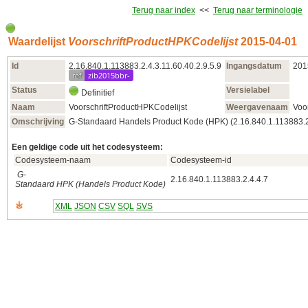
Terug naar index
<<
Terug naar terminologie
Waardelijst
VoorschriftProductHPKCodelijst
2015‑04‑01
Id
2.16.840.1.113883.2.4.3.11.60.40.2.9.5.9
Ingangsdatum
201
ref
zib2015bbr-
Status
Versielabel
Definitief
Naam
VoorschriftProductHPKCodelijst
Weergavenaam
Voo
Omschrijving
G-Standaard Handels Product Kode (HPK) (2.16.840.1.113883.2.
Een geldige code uit het codesysteem:
Codesysteem-naam
Codesysteem-id
G-
2.16.840.1.113883.2.4.4.7
Standaard HPK (Handels Product Kode)
XML
JSON
CSV
SQL
SVS