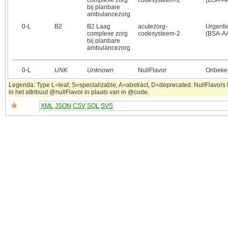
complexe zorg
codesysteem-2
(BSA-A
bij planbare
ambulancezorg
0‑L
B2
B2 Laag
acutezorg-
Urgenti
complexe zorg
codesysteem-2
(BSA-A
bij planbare
ambulancezorg
0‑L
UNK
Unknown
NullFlavor
Onbeke
Legenda: Type L=leaf, S=specializable, A=abstract, D=deprecated. NullFlavor
in het attribuut @nullFlavor in plaats van in @code.
XML
JSON
CSV
SQL
SVS