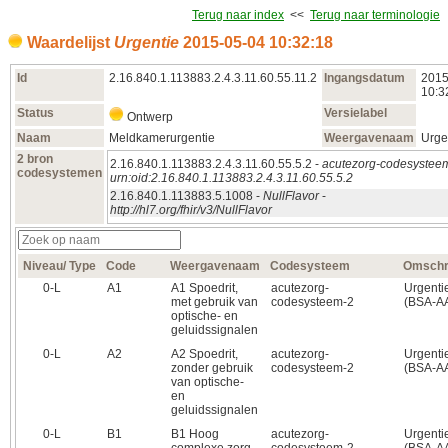
Terug naar index
<<
Terug naar terminologie
Waardelijst
Urgentie
2015‑05‑04 10:32:18
Id
2.16.840.1.113883.2.4.3.11.60.55.11.2
Ingangsdatum
2015
10:3
Status
Versielabel
Ontwerp
Naam
Meldkamerurgentie
Weergavenaam
Urge
2 bron
2.16.840.1.113883.2.4.3.11.60.55.5.2 -
acutezorg-codesystee
codesystemen
urn:oid:2.16.840.1.113883.2.4.3.11.60.55.5.2
2.16.840.1.113883.5.1008 -
NullFlavor
-
http://hl7.org/fhir/v3/NullFlavor
Niveau/ Type
Code
Weergavenaam
Codesysteem
Omschri
0‑L
A1
A1 Spoedrit,
acutezorg-
Urgenti
met gebruik van
codesysteem-2
(BSA-A
optische- en
geluidssignalen
0‑L
A2
A2 Spoedrit,
acutezorg-
Urgenti
zonder gebruik
codesysteem-2
(BSA-A
van optische-
en
geluidssignalen
0‑L
B1
B1 Hoog
acutezorg-
Urgenti