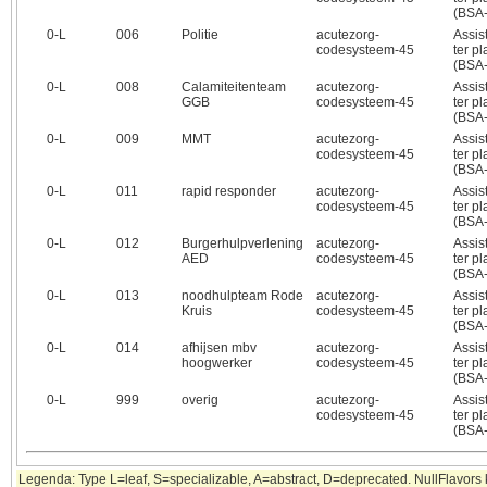
(BSA
0‑L
006
Politie
acutezorg-
Assis
codesysteem-45
ter p
(BSA
0‑L
008
Calamiteitenteam
acutezorg-
Assis
GGB
codesysteem-45
ter p
(BSA
0‑L
009
MMT
acutezorg-
Assis
codesysteem-45
ter p
(BSA
0‑L
011
rapid responder
acutezorg-
Assis
codesysteem-45
ter p
(BSA
0‑L
012
Burgerhulpverlening
acutezorg-
Assis
AED
codesysteem-45
ter p
(BSA
0‑L
013
noodhulpteam Rode
acutezorg-
Assis
Kruis
codesysteem-45
ter p
(BSA
0‑L
014
afhijsen mbv
acutezorg-
Assis
hoogwerker
codesysteem-45
ter p
(BSA
0‑L
999
overig
acutezorg-
Assis
codesysteem-45
ter p
(BSA
Legenda: Type L=leaf, S=specializable, A=abstract, D=deprecated. NullFlavors