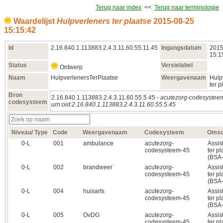
Terug naar index
<<
Terug naar terminologie
Waardelijst
Hulpverleners ter plaatse
2015‑08‑25
15:15:42
Id
2.16.840.1.113883.2.4.3.11.60.55.11.45
Ingangsdatum
2015
15:1
Status
Versielabel
Ontwerp
Naam
HulpverlenersTerPlaatse
Weergavenaam
Hulp
ter p
Bron
2.16.840.1.113883.2.4.3.11.60.55.5.45 -
acutezorg-codesystee
codesysteem
urn:oid:2.16.840.1.113883.2.4.3.11.60.55.5.45
Niveau/ Type
Code
Weergavenaam
Codesysteem
Omsch
0‑L
001
ambulance
acutezorg-
Assis
codesysteem-45
ter p
(BSA
0‑L
002
brandweer
acutezorg-
Assis
codesysteem-45
ter p
(BSA
0‑L
004
huisarts
acutezorg-
Assis
codesysteem-45
ter p
(BSA
0‑L
005
OvDG
acutezorg-
Assis
codesysteem-45
ter p