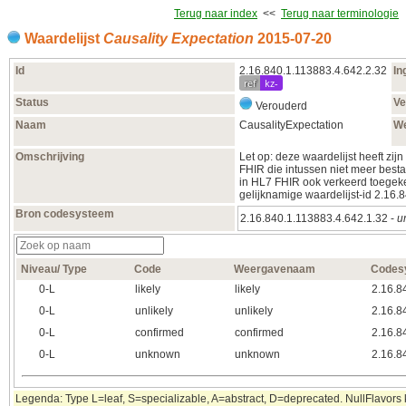
Terug naar index
<<
Terug naar terminologie
Waardelijst
Causality Expectation
2015‑07‑20
Id
2.16.840.1.113883.4.642.2.32
In
ref
kz-
Status
Ve
Verouderd
Naam
CausalityExpectation
W
Omschrijving
Let op: deze waardelijst heeft zi
FHIR die intussen niet meer besta
in HL7 FHIR ook verkeerd toegeke
gelijknamige waardelijst-id 2.16.
Bron codesysteem
2.16.840.1.113883.4.642.1.32 -
u
Niveau/ Type
Code
Weergavenaam
Codes
0‑L
likely
likely
2.16.8
0‑L
unlikely
unlikely
2.16.8
0‑L
confirmed
confirmed
2.16.8
0‑L
unknown
unknown
2.16.8
Legenda: Type L=leaf, S=specializable, A=abstract, D=deprecated. NullFlavors k