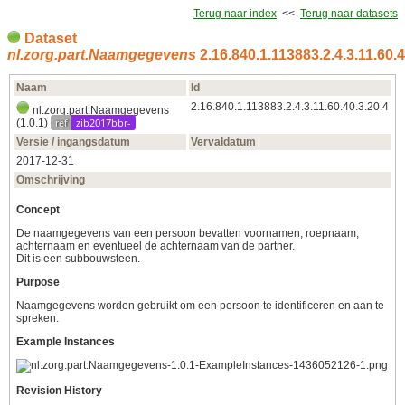
Terug naar index
<<
Terug naar datasets
Dataset
nl.zorg.part.Naamgegevens
2.16.840.1.113883.2.4.3.11.60.4
Naam
Id
2.16.840.1.113883.2.4.3.11.60.40.3.20.4
nl.zorg.part.Naamgegevens
ref
zib2017bbr-
(1.0.1)
Versie / ingangsdatum
Vervaldatum
2017‑12‑31
Omschrijving
Concept
De naamgegevens van een persoon bevatten voornamen, roepnaam,
achternaam en eventueel de achternaam van de partner.
Dit is een subbouwsteen.
Purpose
Naamgegevens worden gebruikt om een persoon te identificeren en aan te
spreken.
Example Instances
Revision History