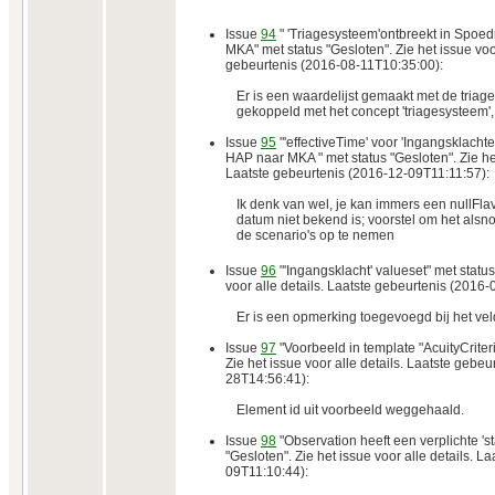
Issue
94
" 'Triagesysteem'ontbreekt in Spoe
MKA" met status "Gesloten". Zie het issue voor
gebeurtenis (2016-08-11T10:35:00):
Er is een waardelijst gemaakt met de triag
gekoppeld met het concept 'triagesysteem',
Issue
95
"'effectiveTime' voor 'Ingangsklacht
HAP naar MKA " met status "Gesloten". Zie het
Laatste gebeurtenis (2016-12-09T11:11:57):
Ik denk van wel, je kan immers een nullFlav
datum niet bekend is; voorstel om het alsno
de scenario's op te nemen
Issue
96
"'Ingangsklacht' valueset" met status
voor alle details. Laatste gebeurtenis (2016
Er is een opmerking toegevoegd bij het vel
Issue
97
"Voorbeeld in template "AcuityCriteri
Zie het issue voor alle details. Laatste gebe
28T14:56:41):
Element id uit voorbeeld weggehaald.
Issue
98
"Observation heeft een verplichte 's
"Gesloten". Zie het issue voor alle details. L
09T11:10:44):