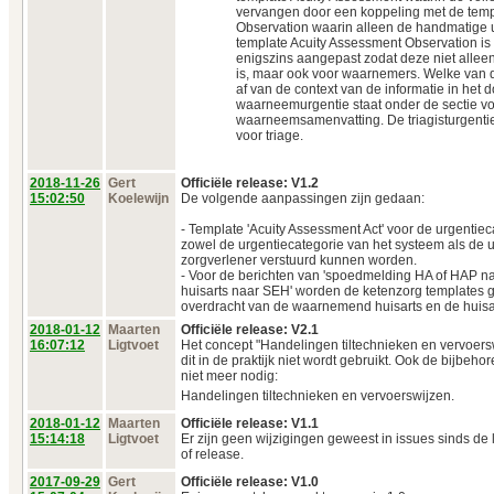
vervangen door een koppeling met de temp
Observation waarin alleen de handmatige u
template Acuity Assessment Observation is 
enigszins aangepast zodat deze niet alleen
is, maar ook voor waarnemers. Welke van d
af van de context van de informatie in het
waarneemurgentie staat onder de sectie v
waarneemsamenvatting. De triagisturgentie
voor triage.
2018‑11‑26
Gert
Officiële release: V1.2
15:02:50
Koelewijn
De volgende aanpassingen zijn gedaan:
- Template 'Acuity Assessment Act' voor de urgentiec
zowel de urgentiecategorie van het systeem als de 
zorgverlener verstuurd kunnen worden.
- Voor de berichten van 'spoedmelding HA of HAP na
huisarts naar SEH' worden de ketenzorg templates ge
overdracht van de waarnemend huisarts en de huisa
2018‑01‑12
Maarten
Officiële release: V2.1
16:07:12
Ligtvoet
Het concept "Handelingen tiltechnieken en vervoers
dit in de praktijk niet wordt gebruikt. Ook de bijbeho
niet meer nodig:
Handelingen tiltechnieken en vervoerswijzen.
2018‑01‑12
Maarten
Officiële release: V1.1
15:14:18
Ligtvoet
Er zijn geen wijzigingen geweest in issues sinds de l
of release.
2017‑09‑29
Gert
Officiële release: V1.0