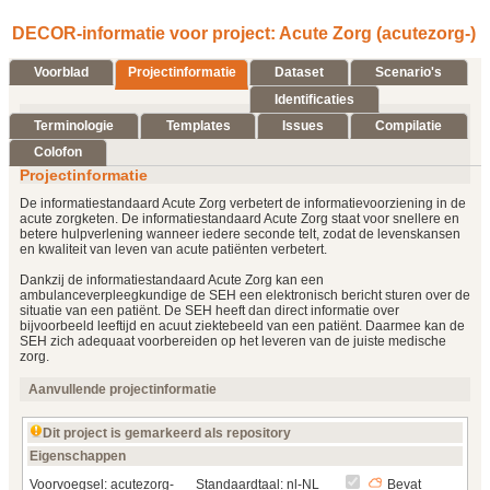
DECOR-informatie voor project: Acute Zorg (acutezorg-)
Voorblad
Projectinformatie
Dataset
Scenario's
Identificaties
Terminologie
Templates
Issues
Compilatie
Colofon
Projectinformatie
De informatiestandaard Acute Zorg verbetert de informatievoorziening in de
acute zorgketen. De informatiestandaard Acute Zorg staat voor snellere en
betere hulpverlening wanneer iedere seconde telt, zodat de levenskansen
en kwaliteit van leven van acute patiënten verbetert.
Dankzij de informatiestandaard Acute Zorg kan een
ambulanceverpleegkundige de SEH een elektronisch bericht sturen over de
situatie van een patiënt. De SEH heeft dan direct informatie over
bijvoorbeeld leeftijd en acuut ziektebeeld van een patiënt. Daarmee kan de
SEH zich adequaat voorbereiden op het leveren van de juiste medische
zorg.
Aanvullende projectinformatie
Dit project is gemarkeerd als repository
Eigenschappen
Voorvoegsel: acutezorg-
Standaardtaal: nl-NL
Bevat