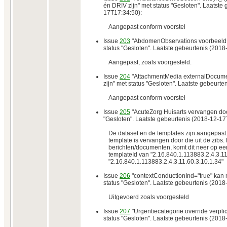
én DRIV zijn" met status "Gesloten". Laatste
17T17:34:50):
Aangepast conform voorstel
Issue
203
"AbdomenObservations voorbeeld m
status "Gesloten". Laatste gebeurtenis (201
Aangepast, zoals voorgesteld.
Issue
204
"AttachmentMedia externalDocum
zijn" met status "Gesloten". Laatste gebeurt
Aangepast conform voorstel
Issue
205
"AcuteZorg Huisarts vervangen door
"Gesloten". Laatste gebeurtenis (2018-12-17
De dataset en de templates zijn aangepast
template is vervangen door die uit de zibs.
berichten/documenten, komt dit neer op ee
templateId van "2.16.840.1.113883.2.4.3.1
"2.16.840.1.113883.2.4.3.11.60.3.10.1.34"
Issue
206
"contextConductionInd="true" kan ni
status "Gesloten". Laatste gebeurtenis (201
Uitgevoerd zoals voorgesteld
Issue
207
"Urgentiecategorie override verplic
status "Gesloten". Laatste gebeurtenis (201