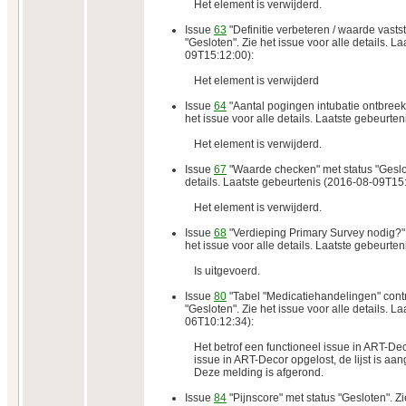
Het element is verwijderd.
Issue
63
"Definitie verbeteren / waarde vastst
"Gesloten". Zie het issue voor alle details. L
09T15:12:00):
Het element is verwijderd
Issue
64
"Aantal pogingen intubatie ontbreekt
het issue voor alle details. Laatste gebeurt
Het element is verwijderd.
Issue
67
"Waarde checken" met status "Geslote
details. Laatste gebeurtenis (2016-08-09T15
Het element is verwijderd.
Issue
68
"Verdieping Primary Survey nodig?" 
het issue voor alle details. Laatste gebeurt
Is uitgevoerd.
Issue
80
"Tabel "Medicatiehandelingen" contr
"Gesloten". Zie het issue voor alle details. L
06T10:12:34):
Het betrof een functioneel issue in ART-Dec
issue in ART-Decor opgelost, de lijst is aan
Deze melding is afgerond.
Issue
84
"Pijnscore" met status "Gesloten". Zi