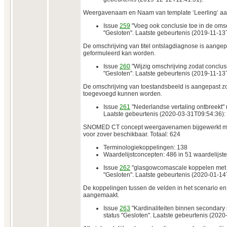
Weergavenaam en Naam van template ‘Leerling’ aan
Issue
259
"Voeg ook conclusie toe in de omsc
"Gesloten". Laatste gebeurtenis (2019-11-13
De omschrijving van titel ontslagdiagnose is aangep
geformuleerd kan worden.
Issue
260
"Wijzig omschrijving zodat conclusi
"Gesloten". Laatste gebeurtenis (2019-11-13
De omschrijving van toestandsbeeld is aangepast z
toegevoegd kunnen worden.
Issue
261
"Nederlandse vertaling ontbreekt" 
Laatste gebeurtenis (2020-03-31T09:54:36):
SNOMED CT concept weergavenamen bijgewerkt me
voor zover beschikbaar. Totaal: 624
Terminologiekoppelingen: 138
Waardelijstconcepten: 486 in 51 waardelijst
Issue
262
"glasgowcomascale koppelen met t
"Gesloten". Laatste gebeurtenis (2020-01-14
De koppelingen tussen de velden in het scenario en 
aangemaakt.
Issue
263
"Kardinaliteiten binnen secondary
status "Gesloten". Laatste gebeurtenis (202