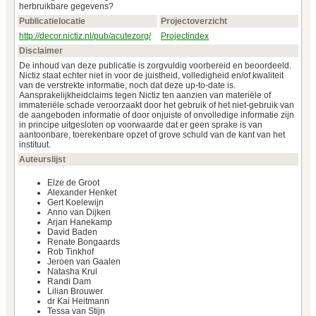
herbruikbare gegevens?
Publicatielocatie
Projectoverzicht
http://decor.nictiz.nl/pub/acutezorg/
Projectindex
Disclaimer
De inhoud van deze publicatie is zorgvuldig voorbereid en beoordeeld.
Nictiz staat echter niet in voor de juistheid, volledigheid en/of kwaliteit
van de verstrekte informatie, noch dat deze up-to-date is.
Aansprakelijkheidclaims tegen Nictiz ten aanzien van materiële of
immateriële schade veroorzaakt door het gebruik of het niet-gebruik van
de aangeboden informatie of door onjuiste of onvolledige informatie zijn
in principe uitgesloten op voorwaarde dat er geen sprake is van
aantoonbare, toerekenbare opzet of grove schuld van de kant van het
instituut.
Auteurslijst
Elze de Groot
Alexander Henket
Gert Koelewijn
Anno van Dijken
Arjan Hanekamp
David Baden
Renate Bongaards
Rob Tinkhof
Jeroen van Gaalen
Natasha Krul
Randi Dam
Lilian Brouwer
dr Kai Heitmann
Tessa van Stijn