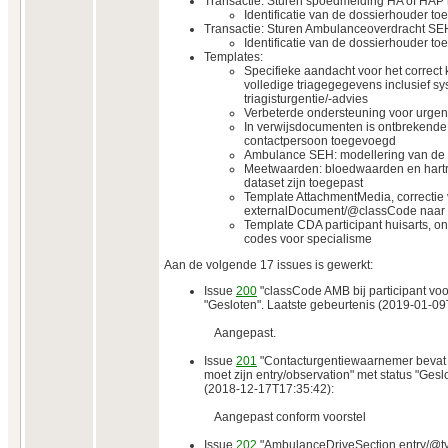
Transactie: Sturen spoedmelding HA of HAP
Identificatie van de dossierhouder t
Transactie: Sturen Ambulanceoverdracht SE
Identificatie van de dossierhouder t
Templates:
Specifieke aandacht voor het correc
volledige triagegegevens inclusief s
triagisturgentie/-advies
Verbeterde ondersteuning voor urge
In verwijsdocumenten is ontbrekende
contactpersoon toegevoegd
Ambulance SEH: modellering van de 
Meetwaarden: bloedwaarden en hartri
dataset zijn toegepast
Template AttachmentMedia, correctie
externalDocument/@classCode naar
Template CDA participant huisarts, on
codes voor specialisme
Aan de volgende 17 issues is gewerkt:
Issue
200
"classCode AMB bij participant vo
"Gesloten". Laatste gebeurtenis (2019-01-09
Aangepast.
Issue
201
"Contacturgentiewaarnemer bevat
moet zijn entry/observation" met status "Gesl
(2018-12-17T17:35:42):
Aangepast conform voorstel
Issue
202
"AmbulanceDriveSection entry/@ty