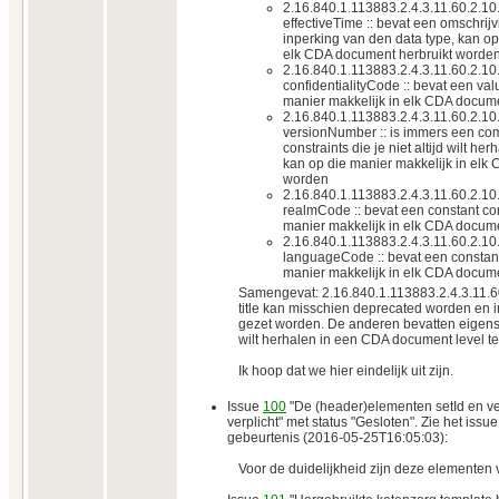
2.16.840.1.113883.2.4.3.11.60.2.
effectiveTime :: bevat een omschrij
inperking van den data type, kan op
elk CDA document herbruikt worde
2.16.840.1.113883.2.4.3.11.60.2.
confidentialityCode :: bevat een val
manier makkelijk in elk CDA docum
2.16.840.1.113883.2.4.3.11.60.2.1
versionNumber :: is immers een com
constraints die je niet altijd wilt he
kan op die manier makkelijk in elk
worden
2.16.840.1.113883.2.4.3.11.60.2.
realmCode :: bevat een constant con
manier makkelijk in elk CDA docum
2.16.840.1.113883.2.4.3.11.60.2.
languageCode :: bevat een constant
manier makkelijk in elk CDA docum
Samengevat: 2.16.840.1.113883.2.4.3.11.
title kan misschien deprecated worden en
gezet worden. De anderen bevatten eigensc
wilt herhalen in een CDA document level t
Ik hoop dat we hier eindelijk uit zijn.
Issue
100
"De (header)elementen setId en v
verplicht" met status "Gesloten". Zie het issue
gebeurtenis (2016-05-25T16:05:03):
Voor de duidelijkheid zijn deze elementen v