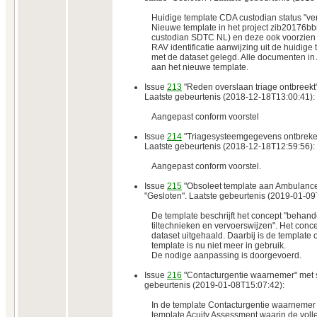
Huidige template CDA custodian status "v
Nieuwe template in het project zib20176b
custodian SDTC NL) en deze ook voorzien v
RAV identificatie aanwijzing uit de huidig
met de dataset gelegd. Alle documenten in
aan het nieuwe template.
Issue
213
"Reden overslaan triage ontbreekt"
Laatste gebeurtenis (2018-12-18T13:00:41):
Aangepast conform voorstel
Issue
214
"Triagesysteemgegevens ontbreken"
Laatste gebeurtenis (2018-12-18T12:59:56):
Aangepast conform voorstel.
Issue
215
"Obsoleet template aan Ambulance
"Gesloten". Laatste gebeurtenis (2019-01-09
De template beschrijft het concept "behan
tiltechnieken en vervoerswijzen". Het concep
dataset uitgehaald. Daarbij is de template 
template is nu niet meer in gebruik.
De nodige aanpassing is doorgevoerd.
Issue
216
"Contacturgentie waarnemer" met s
gebeurtenis (2019-01-08T15:07:42):
In de template Contacturgentie waarnemer 
template Acuity Assessment waarin de volled