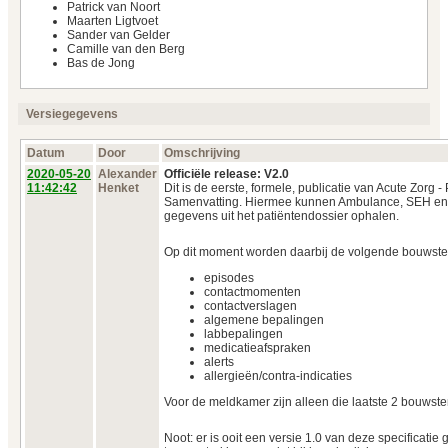
Patrick van Noort
Maarten Ligtvoet
Sander van Gelder
Camille van den Berg
Bas de Jong
Versiegegevens
Datum
Door
Omschrijving
2020‑05‑20
Alexander
Officiële release: V2.0
11:42:42
Henket
Dit is de eerste, formele, publicatie van Acute Zorg -
Samenvatting. Hiermee kunnen Ambulance, SEH en 
gegevens uit het patiëntendossier ophalen.
Op dit moment worden daarbij de volgende bouwst
episodes
contactmomenten
contactverslagen
algemene bepalingen
labbepalingen
medicatieafspraken
alerts
allergieën/contra-indicaties
Voor de meldkamer zijn alleen die laatste 2 bouwste
Noot: er is ooit een versie 1.0 van deze specificatie