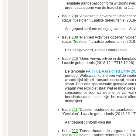
Template aangepast conform wijzigingsver
urgentiecategorie van de triagist is nu 1..1
Issue
208
"Adviezen niet verplicht, maar cond
status "Gesloten". Laatste gebeurtenis (201
Aangepast conform wijzigingsvoorstel. Advi
Issue
209
"Planned Activities opzetten volge
status "Gesloten". Laatste gebeurtenis (201
Het is uitgevoerd, zoals is voorgesteld.
Issue
210
"Geen verwijzertype in de template
Laatste gebeurtenis (2018-12-17T15:12:26):
De template
PART CDA Assigned Entity 20
genoeg. Weliswaar kun je een valide impl
waardelijst bij het transactieconcept, maar d
staan. Er is een specialisatie gemaakt va
waarin wel expliciet staat wat er moet gebe
consequentie voor wat de intentie van wat 
bericht/document moet zijn, het maakt alle
duidelijker.
Issue
211
"Dossierhoudende zorgaanbieder mi
"Gesloten". Laatste gebeurtenis (2018-12-17
Aangepast conform voorstel
Issue
212
"Dossierhoudende zorgaanbieder 
status "Gesloten". Laatste gebeurtenis (201