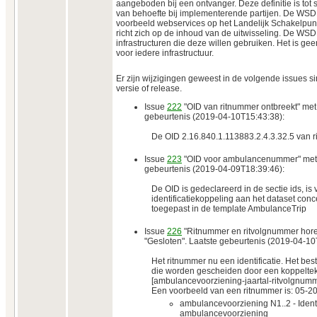
aangeboden bij een ontvanger. Deze definitie is tot
van behoefte bij implementerende partijen. De WSD
voorbeeld webservices op het Landelijk Schakelpunt
richt zich op de inhoud van de uitwisseling. De WSD
infrastructuren die deze willen gebruiken. Het is ge
voor iedere infrastructuur.
Er zijn wijzigingen geweest in de volgende issues si
versie of release.
Issue
222
"OID van ritnummer ontbreekt" met 
gebeurtenis (2019-04-10T15:43:38):
De OID 2.16.840.1.113883.2.4.3.32.5 van 
Issue
223
"OID voor ambulancenummer" met s
gebeurtenis (2019-04-09T18:39:46):
De OID is gedeclareerd in de sectie ids, is 
identificatiekoppeling aan het dataset con
toegepast in de template AmbulanceTrip
Issue
226
"Ritnummer en ritvolgnummer horen 
"Gesloten". Laatste gebeurtenis (2019-04-10
Het ritnummer nu een identificatie. Het bes
die worden gescheiden door een koppelteken
[ambulancevoorziening-jaartal-ritvolgnum
Een voorbeeld van een ritnummer is: 05-2
ambulancevoorziening N1..2 - Iden
ambulancevoorziening