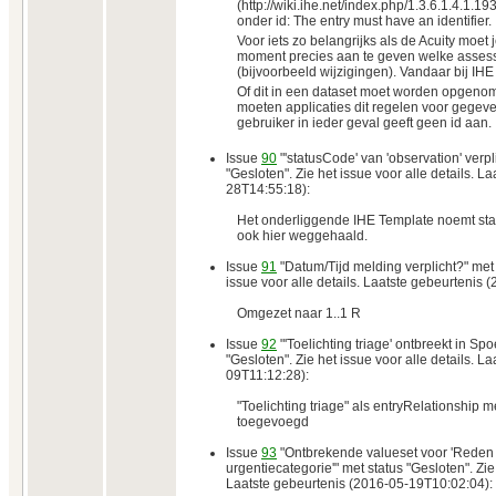
(http://wiki.ihe.net/index.php/1.3.6.1.4.1.19
onder id: The entry must have an identifier.
Voor iets zo belangrijks als de Acuity moet je
moment precies aan te geven welke assessm
(bijvoorbeeld wijzigingen). Vandaar bij IHE 
Of dit in een dataset moet worden opgenome
moeten applicaties dit regelen voor gegeve
gebruiker in ieder geval geeft geen id aan.
Issue
90
"'statusCode' van 'observation' verpl
"Gesloten". Zie het issue voor alle details. L
28T14:55:18):
Het onderliggende IHE Template noemt sta
ook hier weggehaald.
Issue
91
"Datum/Tijd melding verplicht?" met 
issue voor alle details. Laatste gebeurtenis
Omgezet naar 1..1 R
Issue
92
"'Toelichting triage' ontbreekt in S
"Gesloten". Zie het issue voor alle details. L
09T11:12:28):
"Toelichting triage" als entryRelationship
toegevoegd
Issue
93
"Ontbrekende valueset voor 'Reden 
urgentiecategorie'" met status "Gesloten". Zie 
Laatste gebeurtenis (2016-05-19T10:02:04):