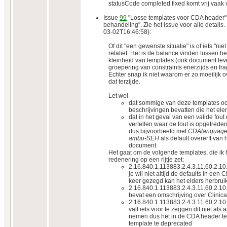
statusCode completed fixed komt vrij vaak 
Issue
99
"Losse templates voor CDA header" 
behandeling". Zie het issue voor alle details
03-02T16:46:58):
Of dit "een gewenste situatie" is of iets "niet g
relatief. Het is de balance vinden tussen h
kleinheid van templates (ook document lev
groepering van constraints enerzijds en fr
Echter snap ik niet waarom er zo moeilijk
dat terzijde.
Let wel
dat sommige van deze templates ook
beschrijvingen bevatten die het ele
dat in het geval van een valide fou
vertellen waar de fout is opgetreden
dus bijvoorbeeld met
CDAlanguag
ambu-SEH
als default overerft va
document
Het gaat om de volgende templates, die ik
redenering op een rijtje zet:
2.16.840.1.113883.2.4.3.11.60.2.10
je wil niet altijd de defaults in een
keer gezegd kan het elders herbrui
2.16.840.1.113883.2.4.3.11.60.2.10
bevat een omschrijving over Clinic
2.16.840.1.113883.2.4.3.11.60.2.10.
valt iets voor te zeggen dit niet als 
nemen dus het in de CDA header ter
template te deprecated