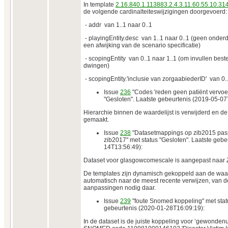
In template
2.16.840.1.113883.2.4.3.11.60.55.10.31
de volgende cardinalteiteswijzigingen doorgevoerd:
- addr van 1..1 naar 0..1
- playingEntity.desc van 1..1 naar 0..1 (geen onderd
een afwijking van de scenario specificatie)
- scopingEntity van 0..1 naar 1..1 (om invullen bes
dwingen)
- scopingEntity.'inclusie van zorgaabiederID' van 0..
Issue
236
"Codes 'reden geen patiënt vervoer
"Gesloten". Laatste gebeurtenis (2019-05-07
Hierarchie binnen de waardelijst is verwijderd en de
gemaakt.
Issue
238
"Datasetmappings op zib2015 passe
zib2017" met status "Gesloten". Laatste gebe
14T13:56:49):
Dataset voor glasgowcomescale is aangepast naar 
De templates zijn dynamisch gekoppeld aan de waar
automatisch naar de meest recente verwijzen, van 
aanpassingen nodig daar.
Issue
239
"foute Snomed koppeling" met statu
gebeurtenis (2020-01-28T16:09:19):
In de dataset is de juiste koppeling voor ‘gewond