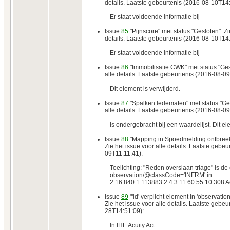
details. Laatste gebeurtenis (2016-08-10T14
Er staat voldoende informatie bij
Issue
85
"Pijnscore" met status "Gesloten". Zi
details. Laatste gebeurtenis (2016-08-10T14
Er staat voldoende informatie bij
Issue
86
"Immobilisatie CWK" met status "Gesl
alle details. Laatste gebeurtenis (2016-08-0
Dit element is verwijderd.
Issue
87
"Spalken ledematen" met status "Ges
alle details. Laatste gebeurtenis (2016-08-0
Is ondergebracht bij een waardelijst. Dit el
Issue
88
"Mapping in Spoedmelding ontbreekt
Zie het issue voor alle details. Laatste gebe
09T11:11:41):
Toelichting: "Reden overslaan triage" is d
observation/@classCode='INFRM' in
2.16.840.1.113883.2.4.3.11.60.55.10.308 Ac
Issue
89
"'id' verplicht element in 'observatio
Zie het issue voor alle details. Laatste gebe
28T14:51:09):
In IHE Acuity Act