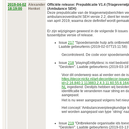
2019‑04‑02
Alexander
Officiële release: Prepublicatie V1.4 (Triageverwij
18:19:00
Henket
(Ambulance SEH)
Deze prepublicatie van de triageverwijsberichten ve
ambulanceoverdracht SEH versie 2.2, dient ter rev
van april 2019, waarna deze definitief wordt gemaak
Er zijn wijzigingen geweest in de volgende 9 issues 
tussentijdse versie of release.
Issue
217
"Spoedeisende hulp arts ontbreekt"
Laatste gebeurtenis (2019-02-07T15:11:58):
Gecontroleerd. De code voor spoedeisende h
Issue
218
"playingEntity/desc is niet bedoeld
"Gesloten". Laatste gebeurtenis (2019-03-18
Voor dit onderwerp was al eerder een de i
https://decor.nictiz.nl/art-decor/decor-issu
id=2.16.840.1.113883.2.4.3.11.60.55.6.16
NL
ingediend. Destijds hebben wij beslote
identificatie te veranderen naar string en d
aangepast.
Het is nu weer aangepast volgens het nieu
Het concept ‘Ambulanceverpleegkundige Id
wel worden aangepast van type ‘string’ naar 
Issue
219
"Ontbrekende organisatie ids toev
"Gesloten". Laatste gebeurtenis (2019-03-13