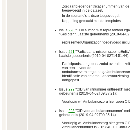
Zorgaanbiederidentificatienummer (van de
toegevoegd in de dataset.
In de scenario's is deze toegevoegd.
Koppeling gemaakt met de templates.
Issue
220
"CDA author mist representedOrgan
"Gesloten". Laatste gebeurtenis (2019-04-02
representedOrganization toegevoegd inclu
Issue
221
"Participants missen scopingEntity"
Laatste gebeurtenis (2019-04-02T14:51:44):
Participants aangepast zodat overal hetzel
van een id voor de
ambulanceverpleegkundige/ambulance/am
identificatie van de ambulancevoorzienin
aangepast.
Issue
222
"OID van ritnummer ontbreekt" met s
gebeurtenis (2019-04-02T09:37:21):
Voorlopig wil Ambulancezorg hier geen OI
Issue
223
"OID voor ambulancenummer" met st
gebeurtenis (2019-04-02T09:35:14):
Voorlopig wil Ambulancezorg hier geen OID
Ambulancenummer is 2.16.840.1.113883.2.