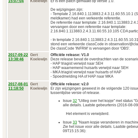
15:07:04
Koelewijn
Er is een patch gemaakt op versie 1.0.
De wijzigingen zijn:
- Template 2.16.840.1.113883.2.4.3.11.60.55.10.1 
meldkamer) had een verkeerde referentie.
De referentie naar template: 2.16.840.1.113883.2.4.
vervangen door een referentie naar template:
2.16.840.1.113883.2.4.3.11.60.55.10.105 CDA partici
- In template 2.16.840.1.113883.2.4.3.11.60.55.10.31
stond een verkeerde classCode in observation/@cl
De classCode 'INFRM' is vervangen door 'OBS'.
2017‑09‑22
Gert
Officiële release: V1.0
13:38:46
Koelewijn
Deze release bevat de overdrachten van de scenario
- HAP triagist verwijst naar SEH
- HAP waarnemend huisarts verwijst naar SEH
- MKA triagist verwijst naar huisarts of HAP
- Spoedmelding HA of HAP naar MKA
2017‑08‑01
Gert
Officiële release: v2.0
11:18:50
Koelewijn
Er zijn wijzigingen geweest in de volgende 120 issue
tussentijdse versie of release.
Issue
32
"Uitleg over het kopje" met status "G
alle details. Laatste gebeurtenis (2016-08-0
Het element is verwijderd.
Issue
33
"Naam kopje veranderen in machine"
Zie het issue voor alle details. Laatste gebe
09T15:15:36):