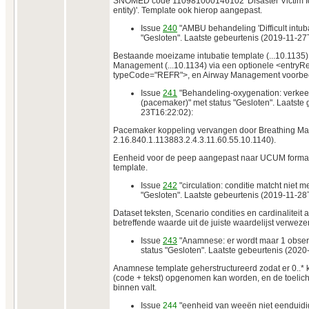
SNOMED code 110981000146102 'Disaster Victim Ide
entity)'. Template ook hierop aangepast.
Issue
240
"AMBU behandeling 'Difficult intuba
"Gesloten". Laatste gebeurtenis (2019-11-27
Bestaande moeizame intubatie template (...10.1135)
Management (...10.1134) via een optionele <entryRe
typeCode="REFR">, en Airway Management voorbeel
Issue
241
"Behandeling-oxygenation: verkee
(pacemaker)" met status "Gesloten". Laatste
23T16:22:02):
Pacemaker koppeling vervangen door Breathing Ma
2.16.840.1.113883.2.4.3.11.60.55.10.1140).
Eenheid voor de peep aangepast naar UCUM format (
template.
Issue
242
"circulation: conditie matcht niet m
"Gesloten". Laatste gebeurtenis (2019-11-28
Dataset teksten, Scenario condities en cardinaliteit
betreffende waarde uit de juiste waardelijst verweze
Issue
243
"Anamnese: er wordt maar 1 obser
status "Gesloten". Laatste gebeurtenis (202
Anamnese template geherstructureerd zodat er 0..
(code + tekst) opgenomen kan worden, en de toelic
binnen valt.
Issue
244
"eenheid van weeën niet eenduidig