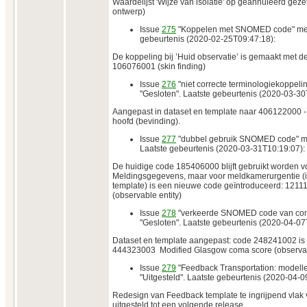
Waardelijst 'Wijze van isolatie' op geannuleerd geze
ontwerp)
Issue
275
"Koppelen met SNOMED code" met s
gebeurtenis (2020-02-25T09:47:18):
De koppeling bij ’Huid observatie’ is gemaakt me
106076001 (skin finding)
Issue
276
"niet correcte terminologiekoppeli
"Gesloten". Laatste gebeurtenis (2020-03-30
Aangepast in dataset en template naar 406122000 -
hoofd (bevinding).
Issue
277
"dubbel gebruik SNOMED code" met
Laatste gebeurtenis (2020-03-31T10:19:07):
De huidige code 185406000 blijft gebruikt worden v
Meldingsgegevens, maar voor meldkamerurgentie (i
template) is een nieuwe code geïntroduceerd: 12
(observable entity)
Issue
278
"verkeerde SNOMED code van comas
"Gesloten". Laatste gebeurtenis (2020-04-07
Dataset en template aangepast: code 248241002 is
444323003 Modified Glasgow coma score (observabl
Issue
279
"Feedback Transportation: modeller
"Uitgesteld". Laatste gebeurtenis (2020-04-0
Redesign van Feedback template te ingrijpend vlak v
uitgesteld tot een volgende release