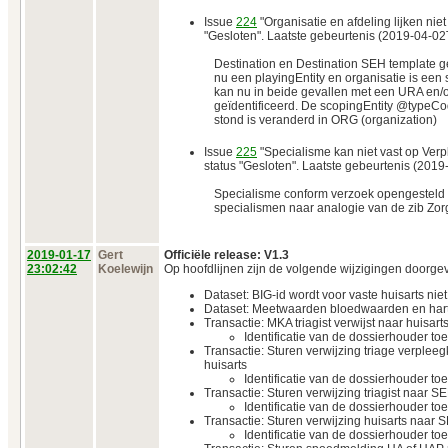
Issue
224
"Organisatie en afdeling lijken niet
"Gesloten". Laatste gebeurtenis (2019-04-02
Destination en Destination SEH template gel
nu een playingEntity en organisatie is een 
kan nu in beide gevallen met een URA en
geïdentificeerd. De scopingEntity @typeC
stond is veranderd in ORG (organization)
Issue
225
"Specialisme kan niet vast op Ver
status "Gesloten". Laatste gebeurtenis (201
Specialisme conform verzoek opengesteld
specialismen naar analogie van de zib Zor
2019‑01‑17
Gert
Officiële release: V1.3
23:02:42
Koelewijn
Op hoofdlijnen zijn de volgende wijzigingen doorge
Dataset: BIG-id wordt voor vaste huisarts ni
Dataset: Meetwaarden bloedwaarden en hartr
Transactie: MKA triagist verwijst naar huisart
Identificatie van de dossierhouder t
Transactie: Sturen verwijzing triage verple
huisarts
Identificatie van de dossierhouder t
Transactie: Sturen verwijzing triagist naar S
Identificatie van de dossierhouder t
Transactie: Sturen verwijzing huisarts naar 
Identificatie van de dossierhouder t