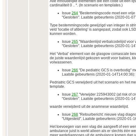
Alle inhoudelijke elementen die een code uit een li
cardinaliteit 0 .. *. (In scenario en templates.)
Issue
264
"Bestemmingscode moet een vrije te
"Gesloten". Laatste gebeurtenis (2020-01-07
Type bestemmingscode gewijzigd van integer in stri
veld 'locatie of afdeling' is aangepast, zodat ook LS
kunnen worden.
Issue
265
"Waardenlijst verbalcodelijst voor
"Gesloten". Laatste gebeurtenis (2020-01-14
Het ‘Verbal’ element van de glasgow comascale bev
de juiste waardenlijst gekozen wordt voor babies, kl
volwassenen.
Issue
266
"De pediatric GCS is overbodig" me
Laatste gebeurtenis (2020-01-14T14:00:36):
Pedriatric GCS verwijderd uit het scenario en het 
template.
Issue
267
"Verwijder 225943002 (at risk of cro
"Gesloten". Laatste gebeurtenis (2020-01-14
waarde verwijderd uit de anamnese waardelijst.
Issue
268
"Retourbericht: nieuwe vlag diagno
"Uitgesteld". Laatste gebeurtenis (2020-01-1
Het toevoegen van een vlag die aangeeft of een wer
ambulance juist is werkt alleen als er slechts één we
meer werkdiagnoses uit de ambulance komen dan vol