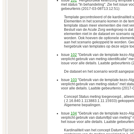
Issue
101
"Hergebruikte ketenzorg template 
met status "In behandeling". Zie het issue voor
gebeurtenis (2017-03-08T13:12:51):
Template gecontroleerd of de kardinaliteit st
Elementen in het scenario komen in de temp
template staan meer elementen die niet verp
Besluit van de Acute Zorg werkgroep is dat
elementen niet in de dataset en scenario
worden. Ook hoeven de optionele elemente
aan het scenario gekoppeld te worden. Geda
hergebruik van templates op deze wijze t
Issue
102
"Gebruik van de template kezo-Al
verplicht gebruik van meting-identificatie" met
issue voor alle details. Laatste gebeurtenis
De dataset en het scenario wordt aangepas
Issue
103
"Gebruik van de template kezo-A
verplicht gebruik van meting-status" met statu
voor alle details. Laatste gebeurtenis (2017
Concept Status meting toegevoegd., alleen 
( 2.16.840.1.113883.1.11.15933) gekoppe
Algemene bepalingen.
Issue
104
"Gebruik van de template kezo-A
verplicht gebruik van datum/tijd van meting" 
het issue voor alle details. Laatste gebeurt
Kardinaliteit van het concept Datum/Tijd b