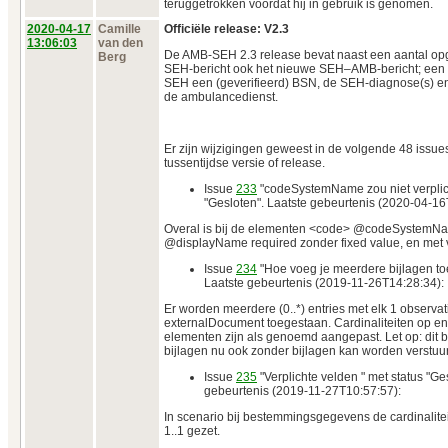
teruggetrokken voordat hij in gebruik is genomen.
2020‑04‑17
Camille
Officiële release: V2.3
13:06:03
van den
De AMB-SEH 2.3 release bevat naast een aantal opg
Berg
SEH-bericht ook het nieuwe SEH–AMB-bericht; een k
SEH een (geverifieerd) BSN, de SEH-diagnose(s) e
de ambulancedienst.
Er zijn wijzigingen geweest in de volgende 48 issues
tussentijdse versie of release.
Issue
233
"codeSystemName zou niet verplich
"Gesloten". Laatste gebeurtenis (2020-04-16
Overal is bij de elementen <code> @codeSystemNa
@displayName required zonder fixed value, en met
Issue
234
"Hoe voeg je meerdere bijlagen toe
Laatste gebeurtenis (2019-11-26T14:28:34):
Er worden meerdere (0..*) entries met elk 1 observat
externalDocument toegestaan. Cardinaliteiten op en
elementen zijn als genoemd aangepast. Let op: dit b
bijlagen nu ook zonder bijlagen kan worden verstuu
Issue
235
"Verplichte velden " met status "Ge
gebeurtenis (2019-11-27T10:57:57):
In scenario bij bestemmingsgegevens de cardinalit
1..1 gezet.