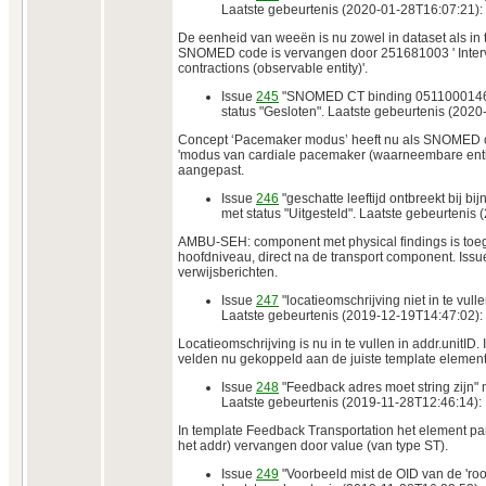
Laatste gebeurtenis (2020-01-28T16:07:21):
De eenheid van weeën is nu zowel in dataset als in 
SNOMED code is vervangen door 251681003 ' Interv
contractions (observable entity)'.
Issue
245
"SNOMED CT binding 05110001461
status "Gesloten". Laatste gebeurtenis (202
Concept ‘Pacemaker modus’ heeft nu als SNOMED
'modus van cardiale pacemaker (waarneembare entit
aangepast.
Issue
246
"geschatte leeftijd ontbreekt bij bi
met status "Uitgesteld". Laatste gebeurtenis
AMBU-SEH: component met physical findings is toe
hoofdniveau, direct na de transport component. Issue
verwijsberichten.
Issue
247
"locatieomschrijving niet in te vull
Laatste gebeurtenis (2019-12-19T14:47:02):
Locatieomschrijving is nu in te vullen in addr.unitID. 
velden nu gekoppeld aan de juiste template elemen
Issue
248
"Feedback adres moet string zijn" m
Laatste gebeurtenis (2019-11-28T12:46:14):
In template Feedback Transportation het element pa
het addr) vervangen door value (van type ST).
Issue
249
"Voorbeeld mist de OID van de 'root