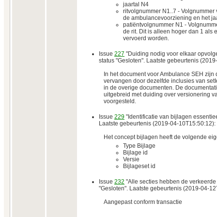
jaartal N4
ritvolgnummer N1..7 - Volgnummer v
de ambulancevoorziening en het jaa
patiëntvolgnummer N1 - Volgnumme
de rit. Dit is alleen hoger dan 1 als
vervoerd worden.
Issue
227
"Duiding nodig voor elkaar opvol
status "Gesloten". Laatste gebeurtenis (201
In het document voor Ambulance SEH zijn d
vervangen door dezelfde inclusies van set
in de overige documenten. De documentatie
uitgebreid met duiding over versionering 
voorgesteld.
Issue
229
"Identificatie van bijlagen essentie
Laatste gebeurtenis (2019-04-10T15:50:12):
Het concept bijlagen heeft de volgende e
Type Bijlage
Bijlage id
Versie
Bijlageset id
Issue
232
"Alle secties hebben de verkeerde c
"Gesloten". Laatste gebeurtenis (2019-04-12
Aangepast conform transactie