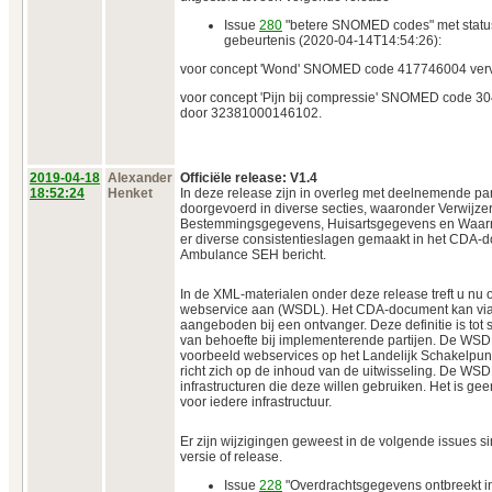
Issue
280
"betere SNOMED codes" met status
gebeurtenis (2020-04-14T14:54:26):
voor concept 'Wond' SNOMED code 417746004 ver
voor concept 'Pijn bij compressie' SNOMED code 
door 32381000146102.
2019‑04‑18
Alexander
Officiële release: V1.4
18:52:24
Henket
In deze release zijn in overleg met deelnemende par
doorgevoerd in diverse secties, waaronder Verwijz
Bestemmingsgegevens, Huisartsgegevens en Waarn
er diverse consistentieslagen gemaakt in het CDA-doc
Ambulance SEH bericht.
In de XML-materialen onder deze release treft u nu o
webservice aan (WSDL). Het CDA-document kan vi
aangeboden bij een ontvanger. Deze definitie is tot
van behoefte bij implementerende partijen. De WSD
voorbeeld webservices op het Landelijk Schakelpunt
richt zich op de inhoud van de uitwisseling. De WSD
infrastructuren die deze willen gebruiken. Het is ge
voor iedere infrastructuur.
Er zijn wijzigingen geweest in de volgende issues si
versie of release.
Issue
228
"Overdrachtsgegevens ontbreekt in