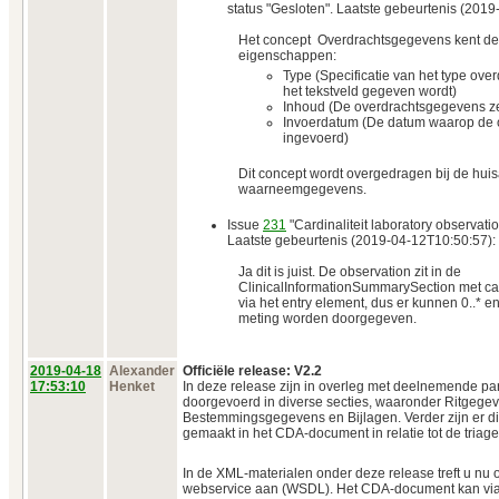
status "Gesloten". Laatste gebeurtenis (201
Het concept
Overdrachtsgegevens kent de
eigenschappen:
Type (Specificatie van het type over
het tekstveld gegeven wordt)
Inhoud (De overdrachtsgegevens zel
Invoerdatum (De datum waarop de 
ingevoerd)
Dit concept wordt overgedragen bij de huis
waarneemgegevens.
Issue
231
"Cardinaliteit laboratory observatio
Laatste gebeurtenis (2019-04-12T10:50:57):
Ja dit is juist. De observation zit in de
ClinicalInformationSummarySection met card
via het entry element, dus er kunnen 0..* en
meting worden doorgegeven.
2019‑04‑18
Alexander
Officiële release: V2.2
17:53:10
Henket
In deze release zijn in overleg met deelnemende par
doorgevoerd in diverse secties, waaronder Ritgege
Bestemmingsgegevens en Bijlagen. Verder zijn er di
gemaakt in het CDA-document in relatie tot de triage
In de XML-materialen onder deze release treft u nu o
webservice aan (WSDL). Het CDA-document kan vi