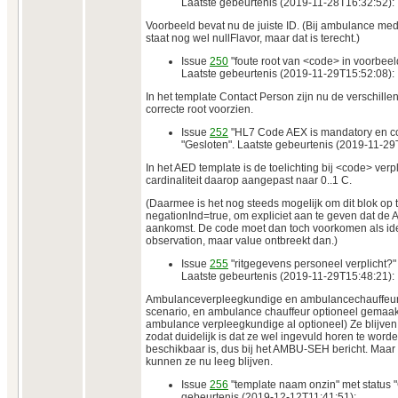
Laatste gebeurtenis (2019-11-28T16:32:52):
Voorbeeld bevat nu de juiste ID. (Bij ambulance me
staat nog wel nullFlavor, maar dat is terecht.)
Issue
250
"foute root van <code> in voorbeel
Laatste gebeurtenis (2019-11-29T15:52:08):
In het template Contact Person zijn nu de verschill
correcte root voorzien.
Issue
252
"HL7 Code AEX is mandatory en con
"Gesloten". Laatste gebeurtenis (2019-11-29
In het AED template is de toelichting bij <code> verp
cardinaliteit daarop aangepast naar 0..1 C.
(Daarmee is het nog steeds mogelijk om dit blok op
negationInd=true, om expliciet aan te geven dat de 
aankomst. De code moet dan toch voorkomen als iden
observation, maar value ontbreekt dan.)
Issue
255
"ritgegevens personeel verplicht?" 
Laatste gebeurtenis (2019-11-29T15:48:21):
Ambulanceverpleegkundige en ambulancechauffeur 
scenario, en ambulance chauffeur optioneel gemaakt
ambulance verpleegkundige al optioneel) Ze blijven 
zodat duidelijk is dat ze wel ingevuld horen te worde
beschikbaar is, dus bij het AMBU-SEH bericht. Maar 
kunnen ze nu leeg blijven.
Issue
256
"template naam onzin" met status "
gebeurtenis (2019-12-12T11:41:51):