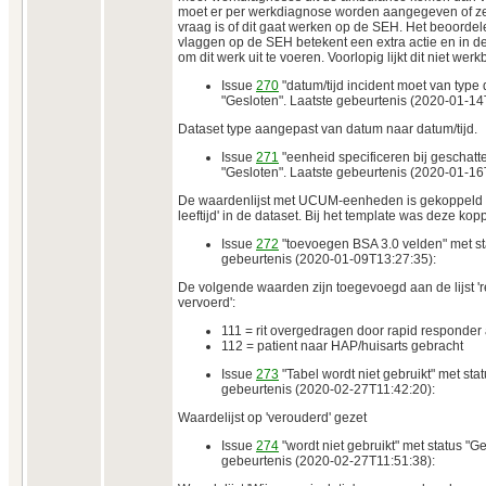
moet er per werkdiagnose worden aangegeven of ze 
vraag is of dit gaat werken op de SEH. Het beoordel
vlaggen op de SEH betekent een extra actie en in de
om dit werk uit te voeren. Voorlopig lijkt dit niet werk
Issue
270
"datum/tijd incident moet van type d
"Gesloten". Laatste gebeurtenis (2020-01-14
Dataset type aangepast van datum naar datum/tijd.
Issue
271
"eenheid specificeren bij geschatte 
"Gesloten". Laatste gebeurtenis (2020-01-16
De waardenlijst met UCUM-eenheden is gekoppeld m
leeftijd' in de dataset. Bij het template was deze ko
Issue
272
"toevoegen BSA 3.0 velden" met sta
gebeurtenis (2020-01-09T13:27:35):
De volgende waarden zijn toegevoegd aan de lijst '
vervoerd':
111 = rit overgedragen door rapid responde
112 = patient naar HAP/huisarts gebracht
Issue
273
"Tabel wordt niet gebruikt" met sta
gebeurtenis (2020-02-27T11:42:20):
Waardelijst op 'verouderd' gezet
Issue
274
"wordt niet gebruikt" met status "Ge
gebeurtenis (2020-02-27T11:51:38):