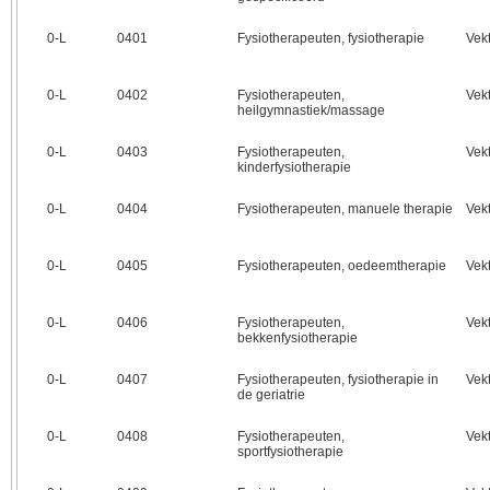
0‑L
0401
Fysiotherapeuten, fysiotherapie
Vek
0‑L
0402
Fysiotherapeuten,
Vek
heilgymnastiek/massage
0‑L
0403
Fysiotherapeuten,
Vek
kinderfysiotherapie
0‑L
0404
Fysiotherapeuten, manuele therapie
Vek
0‑L
0405
Fysiotherapeuten, oedeemtherapie
Vek
0‑L
0406
Fysiotherapeuten,
Vek
bekkenfysiotherapie
0‑L
0407
Fysiotherapeuten, fysiotherapie in
Vek
de geriatrie
0‑L
0408
Fysiotherapeuten,
Vek
sportfysiotherapie