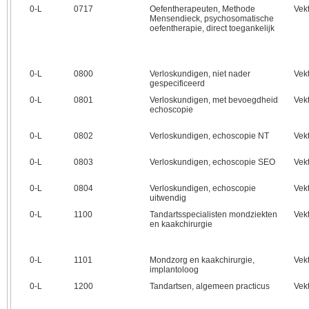
0‑L
0717
Oefentherapeuten, Methode
Vek
Mensendieck, psychosomatische
oefentherapie, direct toegankelijk
0‑L
0800
Verloskundigen, niet nader
Vek
gespecificeerd
0‑L
0801
Verloskundigen, met bevoegdheid
Vek
echoscopie
0‑L
0802
Verloskundigen, echoscopie NT
Vek
0‑L
0803
Verloskundigen, echoscopie SEO
Vek
0‑L
0804
Verloskundigen, echoscopie
Vek
uitwendig
0‑L
1100
Tandartsspecialisten mondziekten
Vek
en kaakchirurgie
0‑L
1101
Mondzorg en kaakchirurgie,
Vek
implantoloog
0‑L
1200
Tandartsen, algemeen practicus
Vek