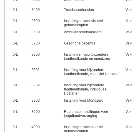
0‑L
3400
Trombosediensten
Vek
0‑L
3500
Instellingen voor visueel
Vek
gehandicapten
0‑L
3600
Ambulancevervoerders
Vek
0‑L
3700
Gezondheidscentra
Vek
0‑L
3800
Instellingen voor bijzondere
Vek
tandheelkunde en mondzorg
0‑L
3801
Instelling voor bijzondere
Vek
tandheelkunde, collectief tijdstarief
0‑L
3802
Instelling voor bijzondere
Vek
tandheelkunde, individueel
tijdstarief
0‑L
3803
Instelling voor Mondzorg
Vek
0‑L
3900
Regionale instellingen voor
Vek
jeugdtandverzorging
0‑L
4000
Instellingen voor auditief
Vek
gehandicapten