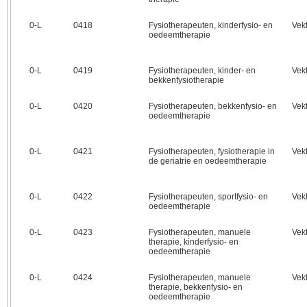
0‑L
0418
Fysiotherapeuten, kinderfysio- en
Vek
oedeemtherapie
0‑L
0419
Fysiotherapeuten, kinder- en
Vek
bekkenfysiotherapie
0‑L
0420
Fysiotherapeuten, bekkenfysio- en
Vek
oedeemtherapie
0‑L
0421
Fysiotherapeuten, fysiotherapie in
Vek
de geriatrie en oedeemtherapie
0‑L
0422
Fysiotherapeuten, sportfysio- en
Vek
oedeemtherapie
0‑L
0423
Fysiotherapeuten, manuele
Vek
therapie, kinderfysio- en
oedeemtherapie
0‑L
0424
Fysiotherapeuten, manuele
Vek
therapie, bekkenfysio- en
oedeemtherapie