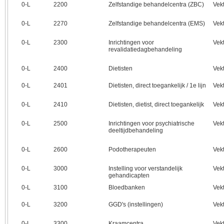
0‑L
2200
Zelfstandige behandelcentra (ZBC)
Vek
0‑L
2270
Zelfstandige behandelcentra (EMS)
Vek
0‑L
2300
Inrichtingen voor
Vek
revalidatiedagbehandeling
0‑L
2400
Dietisten
Vek
0‑L
2401
Dietisten, direct toegankelijk / 1e lijn
Vek
0‑L
2410
Dietisten, dietist, direct toegankelijk
Vek
0‑L
2500
Inrichtingen voor psychiatrische
Vek
deeltijdbehandeling
0‑L
2600
Podotherapeuten
Vek
0‑L
3000
Instelling voor verstandelijk
Vek
gehandicapten
0‑L
3100
Bloedbanken
Vek
0‑L
3200
GGD's (instellingen)
Vek
0‑L
3300
Kraamcentra
Vek