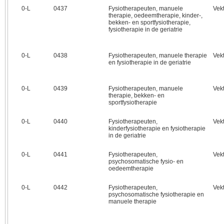
0‑L
0437
Fysiotherapeuten, manuele
Vek
therapie, oedeemtherapie, kinder-,
bekken- en sportfysiotherapie,
fysiotherapie in de geriatrie
0‑L
0438
Fysiotherapeuten, manuele therapie
Vek
en fysiotherapie in de geriatrie
0‑L
0439
Fysiotherapeuten, manuele
Vek
therapie, bekken- en
sportfysiotherapie
0‑L
0440
Fysiotherapeuten,
Vek
kinderfysiotherapie en fysiotherapie
in de geriatrie
0‑L
0441
Fysiotherapeuten,
Vek
psychosomatische fysio- en
oedeemtherapie
0‑L
0442
Fysiotherapeuten,
Vek
psychosomatische fysiotherapie en
manuele therapie