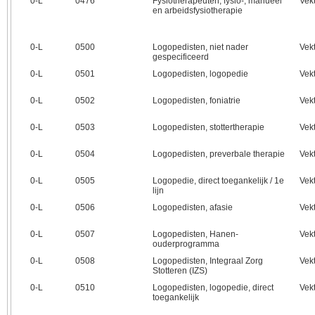
0‑L
0476
Fysiotherapeuten, fysio-, manueel
Vek
en arbeidsfysiotherapie
0‑L
0500
Logopedisten, niet nader
Vek
gespecificeerd
0‑L
0501
Logopedisten, logopedie
Vek
0‑L
0502
Logopedisten, foniatrie
Vek
0‑L
0503
Logopedisten, stottertherapie
Vek
0‑L
0504
Logopedisten, preverbale therapie
Vek
0‑L
0505
Logopedie, direct toegankelijk / 1e
Vek
lijn
0‑L
0506
Logopedisten, afasie
Vek
0‑L
0507
Logopedisten, Hanen-
Vek
ouderprogramma
0‑L
0508
Logopedisten, Integraal Zorg
Vek
Stotteren (IZS)
0‑L
0510
Logopedisten, logopedie, direct
Vek
toegankelijk