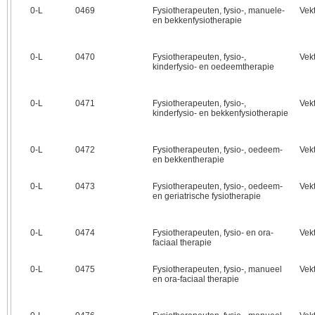
0‑L
0469
Fysiotherapeuten, fysio-, manuele-
Vek
en bekkenfysiotherapie
0‑L
0470
Fysiotherapeuten, fysio-,
Vek
kinderfysio- en oedeemtherapie
0‑L
0471
Fysiotherapeuten, fysio-,
Vek
kinderfysio- en bekkenfysiotherapie
0‑L
0472
Fysiotherapeuten, fysio-, oedeem-
Vek
en bekkentherapie
0‑L
0473
Fysiotherapeuten, fysio-, oedeem-
Vek
en geriatrische fysiotherapie
0‑L
0474
Fysiotherapeuten, fysio- en ora-
Vek
faciaal therapie
0‑L
0475
Fysiotherapeuten, fysio-, manueel
Vek
en ora-faciaal therapie