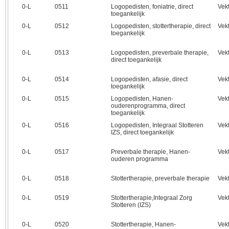
0‑L
0511
Logopedisten, foniatrie, direct
Vek
toegankelijk
0‑L
0512
Logopedisten, stottertherapie, direct
Vek
toegankelijk
0‑L
0513
Logopedisten, preverbale therapie,
Vek
direct toegankelijk
0‑L
0514
Logopedisten, afasie, direct
Vek
toegankelijk
0‑L
0515
Logopedisten, Hanen-
Vek
ouderenprogramma, direct
toegankelijk
0‑L
0516
Logopedisten, Integraal Stotteren
Vek
IZS, direct toegankelijk
0‑L
0517
Preverbale therapie, Hanen-
Vek
ouderen programma
0‑L
0518
Stottertherapie, preverbale therapie
Vek
0‑L
0519
Stottertherapie,Integraal Zorg
Vek
Stotteren (IZS)
0‑L
0520
Stottertherapie, Hanen-
Vek