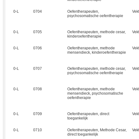
0‑L
0704
Oefentherapeuten,
Vek
psychosomatische oefentherapie
0‑L
0705
Oefentherapeuten, methode cesar,
Vek
kinderoefentherapie
0‑L
0706
Oefentherapeuten, methode
Vek
mensendieck, kinderoefentherapie
0‑L
0707
Oefentherapeuten, methode cesar,
Vek
psychosomatische oefentherapie
0‑L
0708
Oefentherapeuten, methode
Vek
mensendieck, psychosomatische
oefentherapie
0‑L
0709
Oefentherapeuten, direct
Vek
toegankelijk
0‑L
0710
Oefentherapeuten, Methode Cesar,
Vek
direct toegankelijk