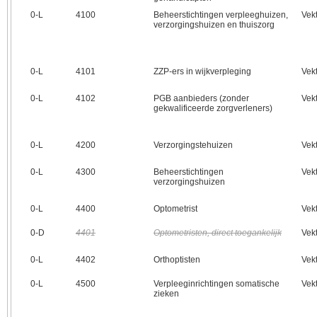
0‑L
4100
Beheerstichtingen verpleeghuizen,
Vek
verzorgingshuizen en thuiszorg
0‑L
4101
ZZP-ers in wijkverpleging
Vek
0‑L
4102
PGB aanbieders (zonder
Vek
gekwalificeerde zorgverleners)
0‑L
4200
Verzorgingstehuizen
Vek
0‑L
4300
Beheerstichtingen
Vek
verzorgingshuizen
0‑L
4400
Optometrist
Vek
0‑D
4401
Optometristen, direct toegankelijk
Vek
0‑L
4402
Orthoptisten
Vek
0‑L
4500
Verpleeginrichtingen somatische
Vek
zieken