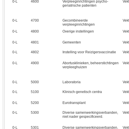
0‑L
4600
Verpleeginrichtingen psycho-
Vek
geriatrische patienten
0‑L
4700
Gecombineerde
Vek
verpleeginrichtingen
0‑L
4800
Overige instellingen
Vek
0‑L
4801
Gemeenten
Vek
0‑L
4802
Instelling voor Reizigersvaccinatie
Vek
0‑L
4900
Abortusklinieken, beheerstichtingen
Vek
verpleeghuizen
0‑L
5000
Laboratoria
Vek
0‑L
5100
Klinisch-genetisch centra
Vek
0‑L
5200
Eurotransplant
Vek
0‑L
5300
Diverse samenwerkingsverbanden,
Vek
niet nader gespecificeerd.
0‑L
5301
Diverse samenwerkingsverbanden,
Vek