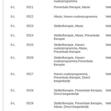
ouderprogramma
0‑L
0521
Preverbale therapie, Afasie
Vek
0‑L
0522
Afasie, Hanen-ouderprogramma
Vek
0‑L
0523
Stottertherapie, Afasie
Vek
0‑L
0524
Stottertherapie, Afasie, Preverbale
Vek
therapie
0‑L
0525
Stottertherapie ,Hanen-
Vek
ouderprogramma, Afasie,
Preverbale therapie
0‑L
0526
Stottertherapie, Hanen-
Vek
ouderprogramma,Preverbale
therapie
0‑L
0527
Hanen-ouderprogramma,
Vek
Preverbale therapie, Direct
toegankelijk
0‑L
0528
Stottertherapie, Preverbale therapie,
Vek
Direct toegankelijk
0‑L
0529
Stottertherapie, Preverbale therapie,
Vek
Afasie, Direct toegankelijk