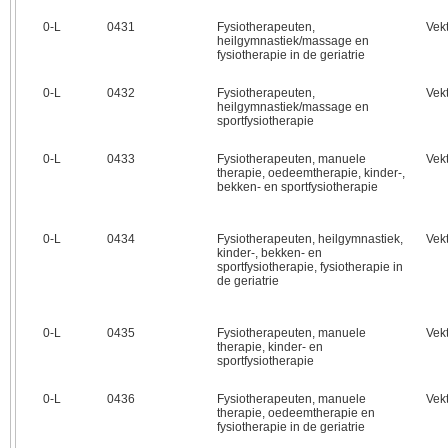
0‑L
0431
Fysiotherapeuten,
Vek
heilgymnastiek/massage en
fysiotherapie in de geriatrie
0‑L
0432
Fysiotherapeuten,
Vek
heilgymnastiek/massage en
sportfysiotherapie
0‑L
0433
Fysiotherapeuten, manuele
Vek
therapie, oedeemtherapie, kinder-,
bekken- en sportfysiotherapie
0‑L
0434
Fysiotherapeuten, heilgymnastiek,
Vek
kinder-, bekken- en
sportfysiotherapie, fysiotherapie in
de geriatrie
0‑L
0435
Fysiotherapeuten, manuele
Vek
therapie, kinder- en
sportfysiotherapie
0‑L
0436
Fysiotherapeuten, manuele
Vek
therapie, oedeemtherapie en
fysiotherapie in de geriatrie