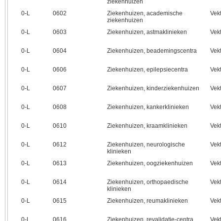
ziekenhuizen
0‑L
0602
Ziekenhuizen, academische
Vek
ziekenhuizen
0‑L
0603
Ziekenhuizen, astmaklinieken
Vek
0‑L
0604
Ziekenhuizen, beademingscentra
Vek
0‑L
0606
Ziekenhuizen, epilepsiecentra
Vek
0‑L
0607
Ziekenhuizen, kinderziekenhuizen
Vek
0‑L
0608
Ziekenhuizen, kankerklinieken
Vek
0‑L
0610
Ziekenhuizen, kraamklinieken
Vek
0‑L
0612
Ziekenhuizen, neurologische
Vek
klinieken
0‑L
0613
Ziekenhuizen, oogziekenhuizen
Vek
0‑L
0614
Ziekenhuizen, orthopaedische
Vek
klinieken
0‑L
0615
Ziekenhuizen, reumaklinieken
Vek
0‑L
0616
Ziekenhuizen, revalidatie-centra
Vek