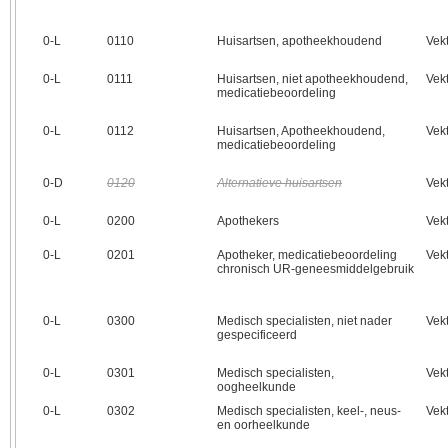
0‑L
0110
Huisartsen, apotheekhoudend
Vek
0‑L
0111
Huisartsen, niet apotheekhoudend,
Vek
medicatiebeoordeling
0‑L
0112
Huisartsen, Apotheekhoudend,
Vek
medicatiebeoordeling
0‑D
0120
Alternatieve huisartsen
Vek
0‑L
0200
Apothekers
Vek
0‑L
0201
Apotheker, medicatiebeoordeling
Vek
chronisch UR-geneesmiddelgebruik
0‑L
0300
Medisch specialisten, niet nader
Vek
gespecificeerd
0‑L
0301
Medisch specialisten,
Vek
oogheelkunde
0‑L
0302
Medisch specialisten, keel-, neus-
Vek
en oorheelkunde