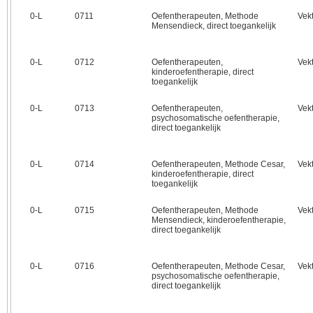
0‑L
0711
Oefentherapeuten, Methode
Vek
Mensendieck, direct toegankelijk
0‑L
0712
Oefentherapeuten,
Vek
kinderoefentherapie, direct
toegankelijk
0‑L
0713
Oefentherapeuten,
Vek
psychosomatische oefentherapie,
direct toegankelijk
0‑L
0714
Oefentherapeuten, Methode Cesar,
Vek
kinderoefentherapie, direct
toegankelijk
0‑L
0715
Oefentherapeuten, Methode
Vek
Mensendieck, kinderoefentherapie,
direct toegankelijk
0‑L
0716
Oefentherapeuten, Methode Cesar,
Vek
psychosomatische oefentherapie,
direct toegankelijk