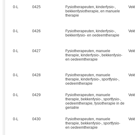
0‑L
0425
Fysiotherapeuten, kinderfysio-,
Vek
bekkenfysiotherapie, en manuele
therapie
0‑L
0426
Fysiotherapeuten, kinderfysio-,
Vek
bekkenfysio- en oedeemtherapie
0‑L
0427
Fysiotherapeuten, manuele
Vek
therapie, kinderfysio-, bekkenfysio-
en oedeemtherapie
0‑L
0428
Fysiotherapeuten, manuele
Vek
therapie, kinderfysio-, sportfysio-,
oedeemtherapie
0‑L
0429
Fysiotherapeuten, manuele
Vek
therapie, bekkenfysio-, sportfysio-,
oedeemtherapie, fysiotherapie in de
geriatrie
0‑L
0430
Fysiotherapeuten, manuele
Vek
therapie, bekkenfysio-, sportfysio-
en oedeemtherapie