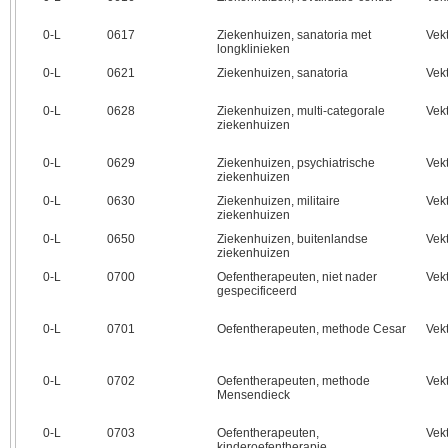
0‑L
0617
Ziekenhuizen, sanatoria met
Vek
longklinieken
0‑L
0621
Ziekenhuizen, sanatoria
Vek
0‑L
0628
Ziekenhuizen, multi-categorale
Vek
ziekenhuizen
0‑L
0629
Ziekenhuizen, psychiatrische
Vek
ziekenhuizen
0‑L
0630
Ziekenhuizen, militaire
Vek
ziekenhuizen
0‑L
0650
Ziekenhuizen, buitenlandse
Vek
ziekenhuizen
0‑L
0700
Oefentherapeuten, niet nader
Vek
gespecificeerd
0‑L
0701
Oefentherapeuten, methode Cesar
Vek
0‑L
0702
Oefentherapeuten, methode
Vek
Mensendieck
0‑L
0703
Oefentherapeuten,
Vek
kinderoefentherapie