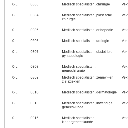
0‑L
0303
Medisch specialisten, chirurgie
Vek
0‑L
0304
Medisch specialisten, plastische
Vek
chirurgie
0‑L
0305
Medisch specialisten, orthopedie
Vek
0‑L
0306
Medisch specialisten, urologie
Vek
0‑L
0307
Medisch specialisten, obstetrie en
Vek
gynaecologie
0‑L
0308
Medisch specialisten,
Vek
neurochirurgie
0‑L
0309
Medisch specialisten, zenuw - en
Vek
zielsziekten
0‑L
0310
Medisch specialisten, dermatologie
Vek
0‑L
0313
Medisch specialisten, inwendige
Vek
geneeskunde
0‑L
0316
Medisch specialisten,
Vek
kindergeneeskunde