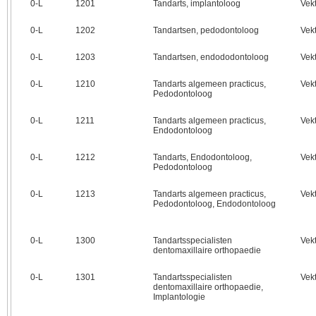
0‑L
1201
Tandarts, implantoloog
Vek
0‑L
1202
Tandartsen, pedodontoloog
Vek
0‑L
1203
Tandartsen, endododontoloog
Vek
0‑L
1210
Tandarts algemeen practicus,
Vek
Pedodontoloog
0‑L
1211
Tandarts algemeen practicus,
Vek
Endodontoloog
0‑L
1212
Tandarts, Endodontoloog,
Vek
Pedodontoloog
0‑L
1213
Tandarts algemeen practicus,
Vek
Pedodontoloog, Endodontoloog
0‑L
1300
Tandartsspecialisten
Vek
dentomaxillaire orthopaedie
0‑L
1301
Tandartsspecialisten
Vek
dentomaxillaire orthopaedie,
Implantologie