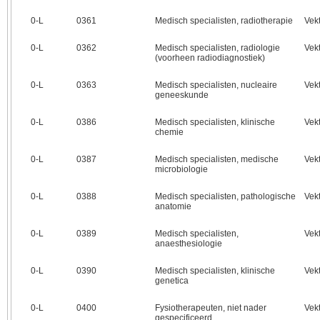
0‑L
0361
Medisch specialisten, radiotherapie
Vek
0‑L
0362
Medisch specialisten, radiologie
Vek
(voorheen radiodiagnostiek)
0‑L
0363
Medisch specialisten, nucleaire
Vek
geneeskunde
0‑L
0386
Medisch specialisten, klinische
Vek
chemie
0‑L
0387
Medisch specialisten, medische
Vek
microbiologie
0‑L
0388
Medisch specialisten, pathologische
Vek
anatomie
0‑L
0389
Medisch specialisten,
Vek
anaesthesiologie
0‑L
0390
Medisch specialisten, klinische
Vek
genetica
0‑L
0400
Fysiotherapeuten, niet nader
Vek
gespecificeerd