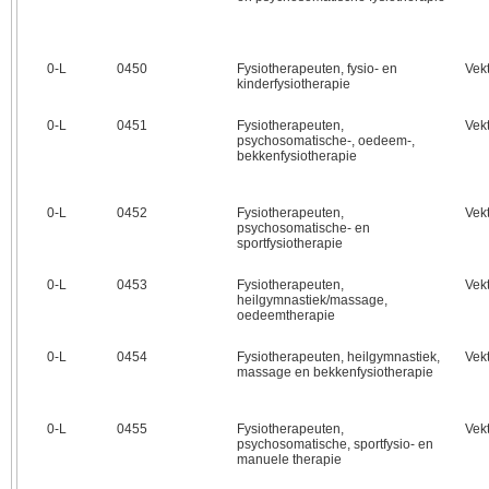
0‑L
0450
Fysiotherapeuten, fysio- en
Vek
kinderfysiotherapie
0‑L
0451
Fysiotherapeuten,
Vek
psychosomatische-, oedeem-,
bekkenfysiotherapie
0‑L
0452
Fysiotherapeuten,
Vek
psychosomatische- en
sportfysiotherapie
0‑L
0453
Fysiotherapeuten,
Vek
heilgymnastiek/massage,
oedeemtherapie
0‑L
0454
Fysiotherapeuten, heilgymnastiek,
Vek
massage en bekkenfysiotherapie
0‑L
0455
Fysiotherapeuten,
Vek
psychosomatische, sportfysio- en
manuele therapie