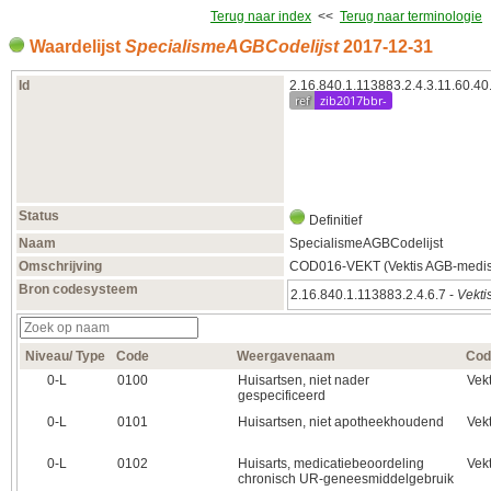
Terug naar index
<<
Terug naar terminologie
Waardelijst
SpecialismeAGBCodelijst
2017‑12‑31
Id
2.16.840.1.113883.2.4.3.11.60.40
ref
zib2017bbr-
Status
Definitief
Naam
SpecialismeAGBCodelijst
Omschrijving
COD016-VEKT (Vektis AGB-medisc
Bron codesysteem
2.16.840.1.113883.2.4.6.7 -
Vekti
Niveau/ Type
Code
Weergavenaam
Cod
0‑L
0100
Huisartsen, niet nader
Vek
gespecificeerd
0‑L
0101
Huisartsen, niet apotheekhoudend
Vek
0‑L
0102
Huisarts, medicatiebeoordeling
Vek
chronisch UR-geneesmiddelgebruik