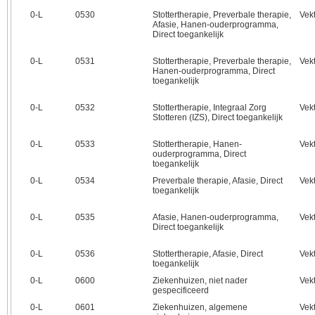
0‑L
0530
Stottertherapie, Preverbale therapie,
Vek
Afasie, Hanen-ouderprogramma,
Direct toegankelijk
0‑L
0531
Stottertherapie, Preverbale therapie,
Vek
Hanen-ouderprogramma, Direct
toegankelijk
0‑L
0532
Stottertherapie, Integraal Zorg
Vek
Stotteren (IZS), Direct toegankelijk
0‑L
0533
Stottertherapie, Hanen-
Vek
ouderprogramma, Direct
toegankelijk
0‑L
0534
Preverbale therapie, Afasie, Direct
Vek
toegankelijk
0‑L
0535
Afasie, Hanen-ouderprogramma,
Vek
Direct toegankelijk
0‑L
0536
Stottertherapie, Afasie, Direct
Vek
toegankelijk
0‑L
0600
Ziekenhuizen, niet nader
Vek
gespecificeerd
0‑L
0601
Ziekenhuizen, algemene
Vek