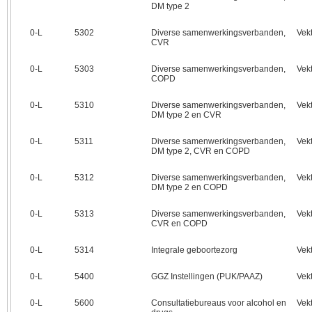
DM type 2
0‑L
5302
Diverse samenwerkingsverbanden,
Vek
CVR
0‑L
5303
Diverse samenwerkingsverbanden,
Vek
COPD
0‑L
5310
Diverse samenwerkingsverbanden,
Vek
DM type 2 en CVR
0‑L
5311
Diverse samenwerkingsverbanden,
Vek
DM type 2, CVR en COPD
0‑L
5312
Diverse samenwerkingsverbanden,
Vek
DM type 2 en COPD
0‑L
5313
Diverse samenwerkingsverbanden,
Vek
CVR en COPD
0‑L
5314
Integrale geboortezorg
Vek
0‑L
5400
GGZ Instellingen (PUK/PAAZ)
Vek
0‑L
5600
Consultatiebureaus voor alcohol en
Vek