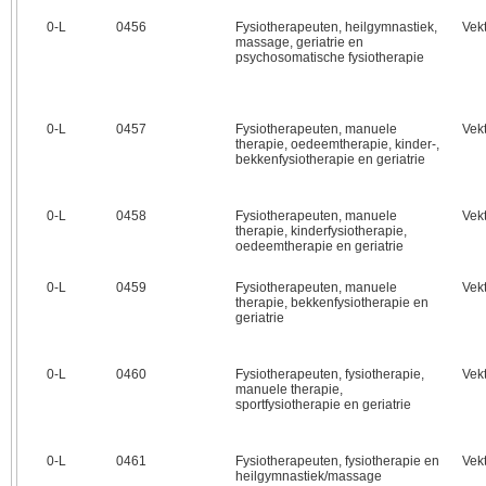
0‑L
0456
Fysiotherapeuten, heilgymnastiek,
Vek
massage, geriatrie en
psychosomatische fysiotherapie
0‑L
0457
Fysiotherapeuten, manuele
Vek
therapie, oedeemtherapie, kinder-,
bekkenfysiotherapie en geriatrie
0‑L
0458
Fysiotherapeuten, manuele
Vek
therapie, kinderfysiotherapie,
oedeemtherapie en geriatrie
0‑L
0459
Fysiotherapeuten, manuele
Vek
therapie, bekkenfysiotherapie en
geriatrie
0‑L
0460
Fysiotherapeuten, fysiotherapie,
Vek
manuele therapie,
sportfysiotherapie en geriatrie
0‑L
0461
Fysiotherapeuten, fysiotherapie en
Vek
heilgymnastiek/massage