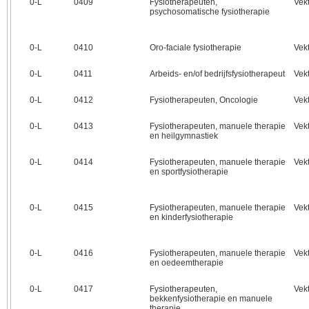
0‑L
0409
Fysiotherapeuten,
Vek
psychosomatische fysiotherapie
0‑L
0410
Oro-faciale fysiotherapie
Vek
0‑L
0411
Arbeids- en/of bedrijfsfysiotherapeut
Vek
0‑L
0412
Fysiotherapeuten, Oncologie
Vek
0‑L
0413
Fysiotherapeuten, manuele therapie
Vek
en heilgymnastiek
0‑L
0414
Fysiotherapeuten, manuele therapie
Vek
en sportfysiotherapie
0‑L
0415
Fysiotherapeuten, manuele therapie
Vek
en kinderfysiotherapie
0‑L
0416
Fysiotherapeuten, manuele therapie
Vek
en oedeemtherapie
0‑L
0417
Fysiotherapeuten,
Vek
bekkenfysiotherapie en manuele
therapie