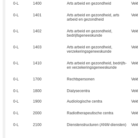
0‑L
1400
Arts arbeid en gezondheid
Vek
0‑L
1401
Arts arbeid en gezondheid, arts
Vek
arbeid en gezondheid
0‑L
1402
Arts arbeid en gezondheid,
Vek
bedrijfsgeneeskunde
0‑L
1403
Arts arbeid en gezondheid,
Vek
verzekeringsgeneeskunde
0‑L
1410
Arts arbeid en gezondheid, bedrijfs-
Vek
en verzekeringsgeneeskunde
0‑L
1700
Rechtspersonen
Vek
0‑L
1800
Dialysecentra
Vek
0‑L
1900
Audiologische centra
Vek
0‑L
2000
Radiotherapeutische centra
Vek
0‑L
2100
Dienstenstructuren (ANW-diensten)
Vek