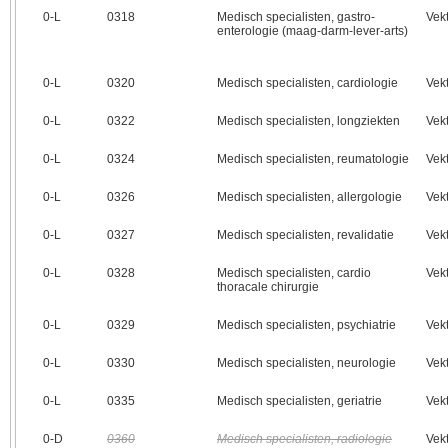
0‑L
0318
Medisch specialisten, gastro-
Vek
enterologie (maag-darm-lever-arts)
0‑L
0320
Medisch specialisten, cardiologie
Vek
0‑L
0322
Medisch specialisten, longziekten
Vek
0‑L
0324
Medisch specialisten, reumatologie
Vek
0‑L
0326
Medisch specialisten, allergologie
Vek
0‑L
0327
Medisch specialisten, revalidatie
Vek
0‑L
0328
Medisch specialisten, cardio
Vek
thoracale chirurgie
0‑L
0329
Medisch specialisten, psychiatrie
Vek
0‑L
0330
Medisch specialisten, neurologie
Vek
0‑L
0335
Medisch specialisten, geriatrie
Vek
0‑D
0360
Medisch specialisten, radiologie
Vek