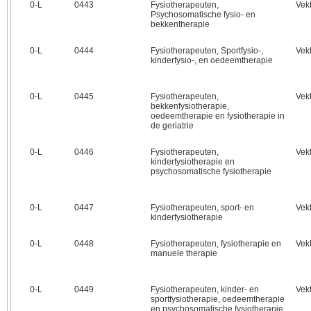
0‑L
0443
Fysiotherapeuten,
Vek
Psychosomatische fysio- en
bekkentherapie
0‑L
0444
Fysiotherapeuten, Sportfysio-,
Vek
kinderfysio-, en oedeemtherapie
0‑L
0445
Fysiotherapeuten,
Vek
bekkenfysiotherapie,
oedeemtherapie en fysiotherapie in
de geriatrie
0‑L
0446
Fysiotherapeuten,
Vek
kinderfysiotherapie en
psychosomatische fysiotherapie
0‑L
0447
Fysiotherapeuten, sport- en
Vek
kinderfysiotherapie
0‑L
0448
Fysiotherapeuten, fysiotherapie en
Vek
manuele therapie
0‑L
0449
Fysiotherapeuten, kinder- en
Vek
sportfysiotherapie, oedeemtherapie
en psychosomatische fysiotherapie