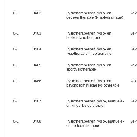
0‑L
0462
Fysiotherapeuten, fysio- en
Vek
oedeemtherapie (lympfedrainage)
0‑L
0463
Fysiotherapeuten, fysio- en
Vek
bekkenfysiotherapie
0‑L
0464
Fysiotherapeuten, fysio- en
Vek
fysiotherapie in de geriatrie
0‑L
0465
Fysiotherapeuten, fysio- en
Vek
sportfysiotherapie
0‑L
0466
Fysiotherapeuten, fysio- en
Vek
psychosomatische fysiotherapie
0‑L
0467
Fysiotherapeuten, fysio-, manuele-
Vek
en kinderfysiotherapie
0‑L
0468
Fysiotherapeuten, fysio-, manuele-
Vek
en oedeemtherapie