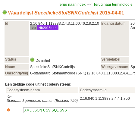
Terug naar index
<<
Terug naar terminologie
Waardelijst
SpecifiekeStofSNKCodelijst
2015‑04‑01
Id
2.16.840.1.113883.2.4.3.11.60.40.2.8.2.10
Ingangsdatum
20
ref
zib2015bbr-
An
Status
Versielabel
Definitief
Naam
SpecifiekeStofSNKCodelijst
Weergavenaam
Sp
Omschrijving
G-standaard Stofnaamcode (SNK) (2.16.840.1.113883.2.4.4.1.75
Een geldige code uit het codesysteem:
Codesysteem-naam
Codesysteem-id
G-
2.16.840.1.113883.2.4.4.1.750
Standaard generieke namen (Bestand 750)
XML
JSON
CSV
SQL
SVS