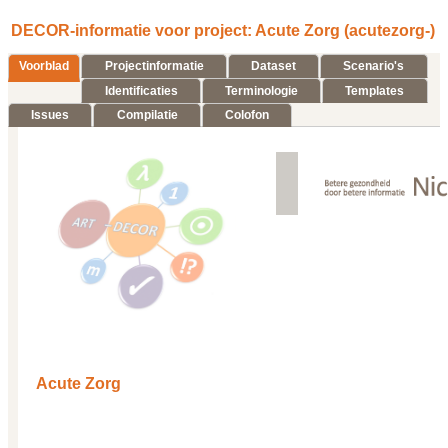
DECOR-informatie voor project: Acute Zorg (acutezorg-)
Voorblad
Projectinformatie
Dataset
Scenario's
Identificaties
Terminologie
Templates
Issues
Compilatie
Colofon
Acute Zorg