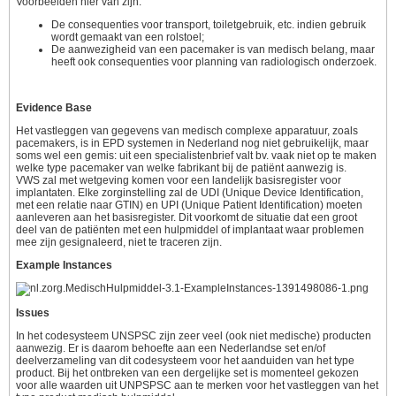
Voorbeelden hier van zijn:
De consequenties voor transport, toiletgebruik, etc. indien gebruik
wordt gemaakt van een rolstoel;
De aanwezigheid van een pacemaker is van medisch belang, maar
heeft ook consequenties voor planning van radiologisch onderzoek.
Evidence Base
Het vastleggen van gegevens van medisch complexe apparatuur, zoals
pacemakers, is in EPD systemen in Nederland nog niet gebruikelijk, maar
soms wel een gemis: uit een specialistenbrief valt bv. vaak niet op te maken
welke type pacemaker van welke fabrikant bij de patiënt aanwezig is.
VWS zal met wetgeving komen voor een landelijk basisregister voor
implantaten. Elke zorginstelling zal de UDI (Unique Device Identification,
met een relatie naar GTIN) en UPI (Unique Patient Identification) moeten
aanleveren aan het basisregister. Dit voorkomt de situatie dat een groot
deel van de patiënten met een hulpmiddel of implantaat waar problemen
mee zijn gesignaleerd, niet te traceren zijn.
Example Instances
Issues
In het codesysteem UNSPSC zijn zeer veel (ook niet medische) producten
aanwezig. Er is daarom behoefte aan een Nederlandse set en/of
deelverzameling van dit codesysteem voor het aanduiden van het type
product. Bij het ontbreken van een dergelijke set is momenteel gekozen
voor alle waarden uit UNPSPSC aan te merken voor het vastleggen van het