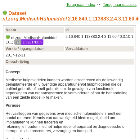
Terug naar index
<<
Terug naar datasets
Dataset
nl.zorg.MedischHulpmiddel
2.16.840.1.113883.2.4.3.11.60.4
Naam
Id
2.16.840.1.113883.2.4.3.11.60.40.3.10.1
nl.zorg.MedischHulpmiddel
ref
zib2017bbr-
(3.1)
Versie / ingangsdatum
Vervaldatum
2017‑12‑31
Omschrijving
Concept
Medische hulpmiddelen kunnen worden omschreven als de inwendig
geïmplanteerde en uitwendige apparatuur en/of hulpmiddelen die de
patiënt gebruikt of heeft gebruikt om de gevolgen van functionele
beperkingen van orgaansystemen te verminderen of om de behandeling
van een ziekte mogelijk te maken.
Purpose
Het vastleggen van gegevens over medische hulpmiddelen heeft een
aantal redenen. Kennis van aanwezigheid biedt mogelijkheid om
implantaten te kunnen traceren en
rekening te houden met het hulpmiddel of apparaat bij diagnostische of
therapeutische procedures, verzorging en transport.