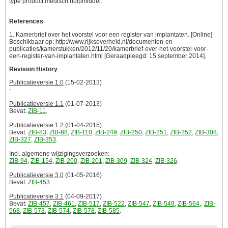
type product medisch hulpmiddel.
References
1. Kamerbrief over het voorstel voor een register van implantaten. [Online]
Beschikbaar op: http://www.rijksoverheid.nl/documenten-en-
publicaties/kamerstukken/2012/11/20/kamerbrief-over-het-voorstel-voor-
een-register-van-implantaten.html [Geraadpleegd: 15 september 2014].
Revision History
Publicatieversie 1.0
(15-02-2013)
-
Publicatieversie 1.1
(01-07-2013)
Bevat:
ZIB-11
.
Publicatieversie 1.2
(01-04-2015)
Bevat:
ZIB-83
,
ZIB-88
,
ZIB-110
,
ZIB-249
,
ZIB-250
,
ZIB-251
,
ZIB-252
,
ZIB-308
,
ZIB-327
,
ZIB-353
.
Incl. algemene wijzigingsverzoeken:
ZIB-94
,
ZIB-154
,
ZIB-200
,
ZIB-201
,
ZIB-309
,
ZIB-324
,
ZIB-326
.
Publicatieversie 3.0
(01-05-2016)
Bevat:
ZIB-453
Publicatieversie 3.1
(04-09-2017)
Bevat:
ZIB-457
,
ZIB-461
,
ZIB-517
,
ZIB-522
,
ZIB-547
,
ZIB-549
,
ZIB-564
,.
ZIB-
568
,
ZIB-573
,
ZIB-574
,
ZIB-578
,
ZIB-585
.