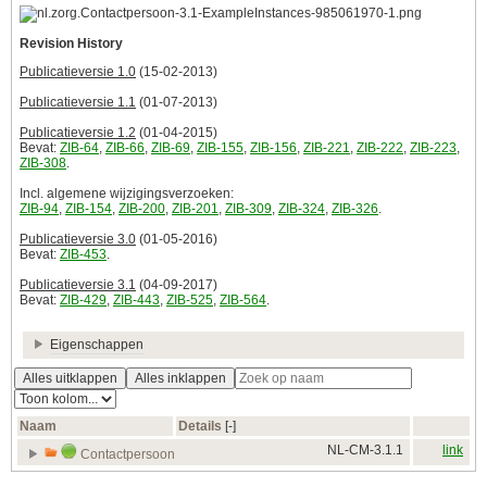
Revision History
Publicatieversie 1.0
(15-02-2013)
Publicatieversie 1.1
(01-07-2013)
Publicatieversie 1.2
(01-04-2015)
Bevat:
ZIB-64
,
ZIB-66
,
ZIB-69
,
ZIB-155
,
ZIB-156
,
ZIB-221
,
ZIB-222
,
ZIB-223
,
ZIB-308
.
Incl. algemene wijzigingsverzoeken:
ZIB-94
,
ZIB-154
,
ZIB-200
,
ZIB-201
,
ZIB-309
,
ZIB-324
,
ZIB-326
.
Publicatieversie 3.0
(01-05-2016)
Bevat:
ZIB-453
.
Publicatieversie 3.1
(04-09-2017)
Bevat:
ZIB-429
,
ZIB-443
,
ZIB-525
,
ZIB-564
.
Eigenschappen
Alles uitklappen
Alles inklappen
Naam
Details
[‑]
NL-CM-3.1.1
link
Contactpersoon