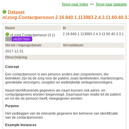
Terug naar index
<<
Terug naar datasets
Dataset
nl.zorg.Contactpersoon
2.16.840.1.113883.2.4.3.11.60.40.3.
Naam
Id
2.16.840.1.113883.2.4.3.11.60.40.3.3.1
nl.zorg.Contactpersoon (3.1)
ref
zib2017bbr-
Versie / ingangsdatum
Vervaldatum
2017‑12‑31
Omschrijving
Concept
Een contactpersoon is een persoon anders dan zorgverleners, die
betrokken zijn bij de zorg voor de patiënt, zoals familieleden, mantelzorgers,
geestelijke verzorgers, voogden en wettelijkelijk vertegenwoordigers.
Naast identificerende gegevens als naam kunnen ook adres- en
contactgegevens worden toegevoegd. Daarnaast kan relatie tot de patiënt
en rol die de persoon heeft, meegegeven worden.
Purpose
Het vastleggen van de relevante gegevens ten behoeve van identificatie
van de contactpersonen.
Example Instances