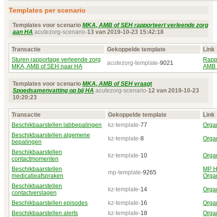
Templates per scenario
Templates voor scenario
MKA, AMB of SEH rapporteert verleende zorg
aan HA
acutezorg-scenario-
13 van 2019‑10‑23 15:42:18
Transactie
Gekoppelde template
Link
Sturen rapportage verleende zorg
Rapp
acutezorg-template-
9021
MKA, AMB of SEH naar HA
AMB 
Templates voor scenario
MKA, AMB of SEH vraagt
Spoedsamenvatting op bij HA
acutezorg-scenario-
12 van 2019‑10‑23
10:20:23
Transactie
Gekoppelde template
Link
Beschikbaarstellen labbepalingen
kz-template-
77
Orga
Beschikbaarstellen algemene
kz-template-
8
Orga
bepalingen
Beschikbaarstellen
kz-template-
10
Orga
contactmomenten
Beschikbaarstellen
MP H
mp-template-
9265
medicatieafspraken
Orga
Beschikbaarstellen
kz-template-
14
Orga
contactverslagen
Beschikbaarstellen episodes
kz-template-
16
Orga
Beschikbaarstellen alerts
kz-template-
18
Organ