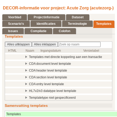
DECOR-informatie voor project: Acute Zorg (acutezorg-)
Voorblad
Projectinformatie
Dataset
Scenario's
Identificaties
Terminologie
Templates
Issues
Compilatie
Colofon
Templates
Alles uitklappen
Alles inklappen
HTML
Naam
Ingangsdatum
Versielabel
Templates met directe koppeling aan een transactie
CDA document level template
CDA header level template
CDA section level template
CDA entry level template
HL7v2/v3 datatype level template
Templatetype niet gespecificeerd
Samenvatting templates
Templates