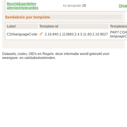
Beschikbaarstellen
kz-template-
20
Organ
allergie/intoleranties
Itemlabels per template
Label
Template-id
Template
PART CDA
CDAlanguageCode
2.16.840.1.113883.2.4.3.11.60.2.10.9027
language
Datasets, codes, OID's en Regels: deze informatie wordt gebruikt voor
weergave- en validatiedoeleinden.