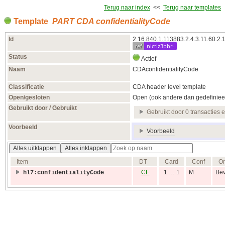
Terug naar index
<<
Terug naar templates
Template
PART CDA confidentialityCode
Id
2.16.840.1.113883.2.4.3.11.60.2.
ref
nictiz3bbr-
Status
Actief
Naam
CDAconfidentialityCode
Classificatie
CDA header level template
Open/gesloten
Open (ook andere dan gedefiniee
Gebruikt door / Gebruikt
Gebruikt door 0 transacties 
Voorbeeld
Voorbeeld
Alles uitklappen
Alles inklappen
Item
DT
Card
Conf
Om
CE
1 … 1
M
Bev
hl7:confidentialityCode