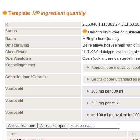
Template
MP Ingredient quantity
Id
2.16.840.1.113883.2.4.3.11.60.2
Status
Onder revisie vóór de publicat
Naam
MPIngredientQuantity
Omschrijving
De relatieve hoeveelheid van dit 
Classificatie
HL7v2/v3 datatype level template
Open/gesloten
Open (ook andere dan gedefiniee
Koppelingen met
Koppelingen met 12 concep
Gebruikt door / Gebruikt
Gebruikt door 0 transacties 
Voorbeeld
200 mg per 500 ml
Voorbeeld
250 mg per stuk
Voorbeeld
ad 100 ml (aanvullen tot 100
Alles uitklappen
Alles inklappen
Item
DT