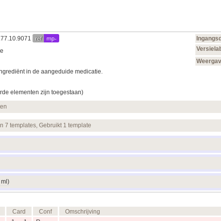
ref
mp-
0.77.10.9071
Ingangs
Versiela
ie
Weerga
ingrediënt in de aangeduide medicatie.
rde elementen zijn toegestaan)
ten
en 7 templates, Gebruikt 1 template
 ml)
Card
Conf
Omschrijving