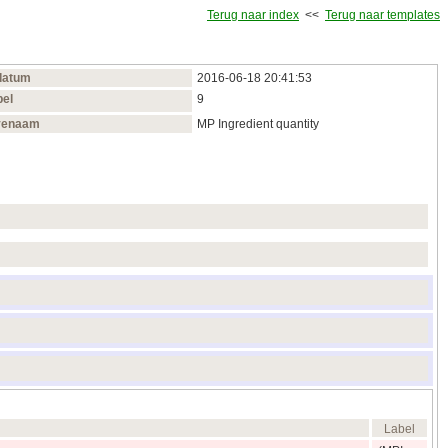
Terug naar index
<<
Terug naar templates
datum
2016‑06‑18 20:41:53
bel
9
venaam
MP Ingredient quantity
Label