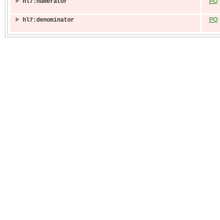
PQ
hl7:numerator
PQ
hl7:denominator