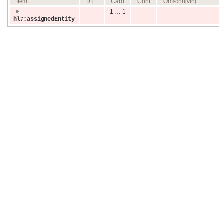
Item
DT
Card
Conf
Omschrijving
1 … 1
hl7:assignedEntity