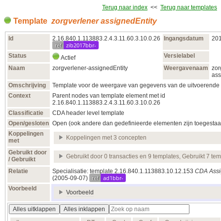
Terug naar index
<<
Terug naar templates
Template
zorgverlener assignedEntity
Id
2.16.840.1.113883.2.4.3.11.60.3.10.0.26
Ingangsdatum
20
ref
zib2017bbr-
Status
Versielabel
Actief
Naam
zorgverlener-assignedEntity
Weergavenaam
zor
ass
Omschrijving
Template voor de weergave van gegevens van de uitvoerende p
Context
Parent nodes van template element met id
2.16.840.1.113883.2.4.3.11.60.3.10.0.26
Classificatie
CDA header level template
Open/gesloten
Open (ook andere dan gedefinieerde elementen zijn toegestaa
Koppelingen
Koppelingen met 3 concepten
met
Gebruikt door
Gebruikt door 0 transacties en 9 templates, Gebruikt 7 te
/ Gebruikt
Relatie
Specialisatie: template 2.16.840.1.113883.10.12.153
CDA Assi
ref
ad1bbr-
(2005‑09‑07)
Voorbeeld
Voorbeeld
Alles uitklappen
Alles inklappen