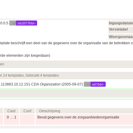
ref
zib2017bbr-
10.0.5
Ingangsdatum
Versielabel
Weergavena
late beschrijft een deel van de gegevens over de organisatie van de betrokken zo
rde elementen zijn toegestaan)
ten
en 14 templates, Gebruikt 4 templates
ref
ad1bbr-
.1.113883.10.12.151
CDA Organization
(2005‑09‑07)
Card
Conf
Omschrijving
0 … 1
Bevat gegevens over de zorgaanbiederorganisatie