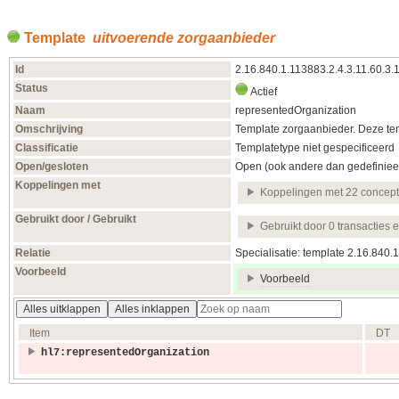
Template
uitvoerende zorgaanbieder
Id
2.16.840.1.113883.2.4.3.11.60.3.
Status
Actief
Naam
representedOrganization
Omschrijving
Template zorgaanbieder. Deze temp
Classificatie
Templatetype niet gespecificeerd
Open/gesloten
Open (ook andere dan gedefiniee
Koppelingen met
Koppelingen met 22 concep
Gebruikt door / Gebruikt
Gebruikt door 0 transacties 
Relatie
Specialisatie: template 2.16.840
Voorbeeld
Voorbeeld
Alles uitklappen
Alles inklappen
Item
DT
hl7:representedOrganization