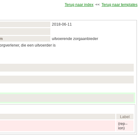
Terug naar index
<<
Terug naar templates
2018‑06‑11
am
uitvoerende zorgaanbieder
rgverlener, die een uitvoerder is
Label
(rep
ion)