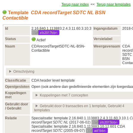
Terug naar index
<<
Terug naar templates
Template
CDA recordTarget SDTC NL BSN
Contactible
Id
2.16.840.1.113883.2.4.3.11.60.3.10.3
Ingangsdatum
2018‑
ref
zib2017bbr-
Status
Versielabel
Actief
Naam
CDArecordTargetSDTC-NL-BSN-
Weergavenaam
CDA
Contactible
record
SDTC
BSN
Contac
Omschrijving
Classificatie
CDA header level template
Open/gesloten
Open (ook andere dan gedefinieerde elementen zijn toegestaa
Koppelingen
Koppelingen met 7 concepten
met
Gebruikt door
Gebruikt door 0 transacties en 1 template, Gebruikt 4
/ Gebruikt
templates
Relatie
Specialisatie: template 2.16.840.1.113883.2.4.3.11.60.3.10.1
C
ref
zib2015bbr-
recordTarget SDTC NL
(2017‑06‑02)
Specialisatie: template 2.16.840.1.113883.10.12.601
CDA
ref
ad1bbr-
recordTarget SDTC
(2005‑09‑07)