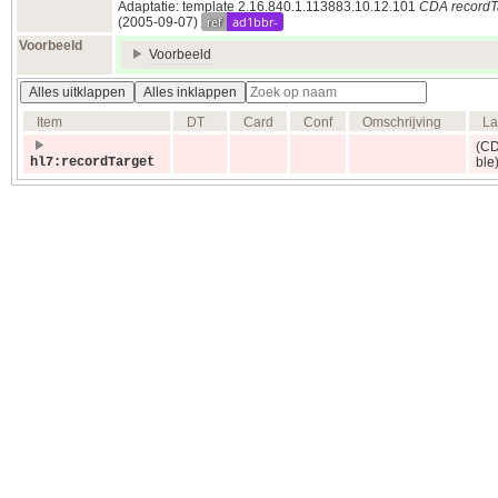
Adaptatie: template 2.16.840.1.113883.10.12.101
CDA recordT
ref
ad1bbr-
(2005‑09‑07)
Voorbeeld
Voorbeeld
Alles uitklappen
Alles inklappen
Item
DT
Card
Conf
Omschrijving
La
(C
hl7:recordTarget
ble