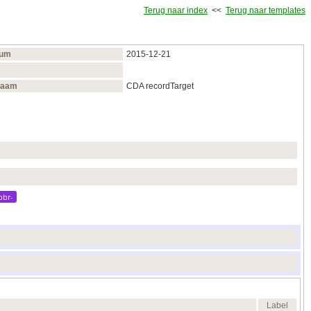
Terug naar index
<<
Terug naar templates
tum
2015‑12‑21
naam
CDA recordTarget
bbr-
Label