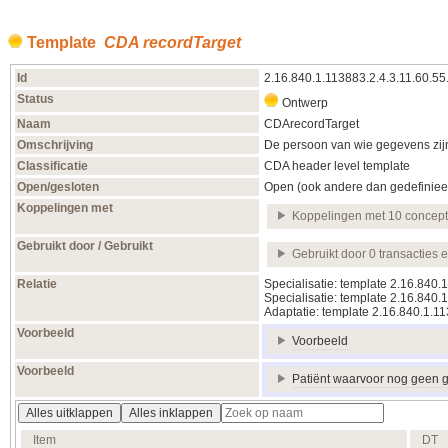
Template
CDA recordTarget
Id
2.16.840.1.113883.2.4.3.11.60.55
Status
Ontwerp
Naam
CDArecordTarget
Omschrijving
De persoon van wie gegevens zij
Classificatie
CDA header level template
Open/gesloten
Open (ook andere dan gedefiniee
Koppelingen met
Koppelingen met 10 concep
Gebruikt door / Gebruikt
Gebruikt door 0 transacties 
Relatie
Specialisatie: template 2.16.840.
Specialisatie: template 2.16.840
Adaptatie: template 2.16.840.1.
Voorbeeld
Voorbeeld
Voorbeeld
Patiënt waarvoor nog geen 
Alles uitklappen
Alles inklappen
Item
DT