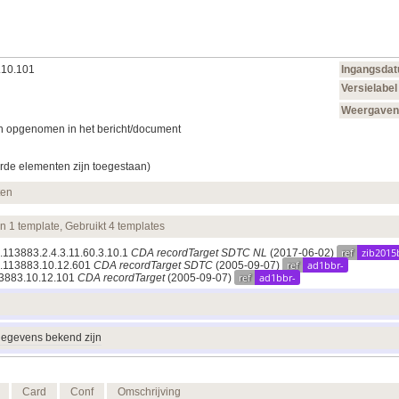
.10.101
Ingangsda
Versielabel
Weergave
n opgenomen in het bericht/document
rde elementen zijn toegestaan)
ten
en 1 template, Gebruikt 4 templates
ref
zib2015
1.113883.2.4.3.11.60.3.10.1
CDA recordTarget SDTC NL
(2017‑06‑02)
ref
ad1bbr-
.1.113883.10.12.601
CDA recordTarget SDTC
(2005‑09‑07)
ref
ad1bbr-
113883.10.12.101
CDA recordTarget
(2005‑09‑07)
gegevens bekend zijn
Card
Conf
Omschrijving